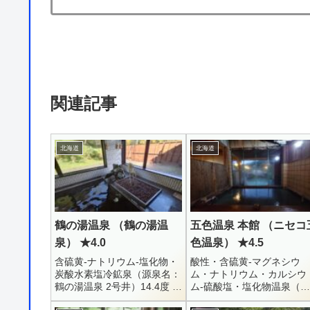
関連記事
北海道
北海道
鶴の湯温泉 （鶴の湯温
五色温泉 本館 （ニセコ
泉） ★4.0
色温泉） ★4.5
含硫黄-ナトリウム-塩化物・
酸性・含硫黄-マグネシウ
炭酸水素塩冷鉱泉（源泉名：
ム・ナトリウム・カルシウ
鶴の湯温泉 2号井）14.4度 /
ム-硫酸塩・塩化物温泉（源
pH8.2 / 動力揚湯 /
泉名：五色温泉）73.6度 /