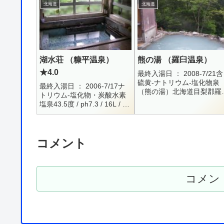
R4.6.10Na+ = 747 / K+ =
ph2.0 / 自然湧出 / R3.10.7
北海道
北海道
32.6 /...
= 10.0 / Na+...
湖水荘 （糠平温泉）
熊の湯 （羅臼温泉）
★4.0
最終入湯日 ： 2008-7/21含
硫黄-ナトリウム-塩化物泉
最終入湯日 ： 2006-7/17ナ
（熊の湯）北海道目梨郡羅
トリウム-塩化物・炭酸水素
町男女別露天寸志入浴可能
塩泉43.5度 / ph7.3 / 16L / 自
間は主達の気分次第？世界
然湧出Na+ = 262.3 / K+ =
産知床の中にある、寸志で
9.3 / Ca++ ...
理されている露...
コメント
コメン