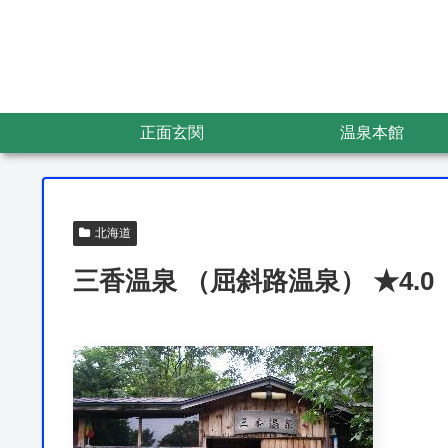
正面玄関
温泉本館
北海道
三香温泉 （屈斜路温泉） ★4.0