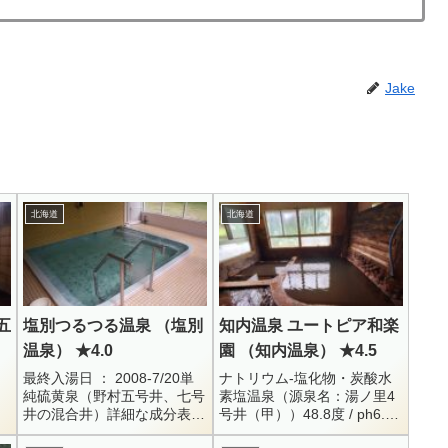
Jake
北海道
北海道
五
塩別つるつる温泉 （塩別
知内温泉 ユートピア和楽
温泉） ★4.0
園 （知内温泉） ★4.5
最終入湯日 ： 2008-7/20単
ナトリウム-塩化物・炭酸水
純硫黄泉（野村五号井、七号
素塩温泉（源泉名：湯ノ里4
井の混合井）詳細な成分表発
号井（甲））48.8度 / ph6.6 /
見できず北海道北見市留辺蘂
R4.11.2Na+ = 705.6 / K+ =