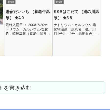
H+
町滝の湯2010120-26-2674男
109.1 / NH4+ = 0...
北海道
北海道
女別内湯 ・ ジャグジー ...
湯宿だいいち （養老牛温
KKRはこだて （湯の川温
泉） ★4.0
泉） ★3.5
最終入湯日 ： 2008-7/20ナ
ナトリウム・カルシウム-塩
トリウム・カルシウム-塩化
化物温泉（源泉名：湯川3丁
物 - 硫酸塩泉（養老牛温泉 1
目1号井～4号井源泉混合）
～6号井の混合）66.7度 /
63.8度 / ph7.2 / R4.10.6Na+
ph7.4 / 126L /
= 2201 / K+ = 136.8 / NH...
臼
H11.4.12Na+...
時
遺
管
トを書き込む