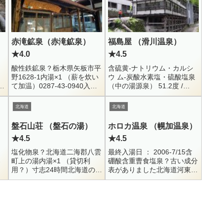
赤滝鉱泉（赤滝鉱泉）
福島屋 （滑川温泉）
★4.0
★4.5
）
酸性鉄鉱泉？栃木県矢板市平
含硫黄-ナトリウム・カルシ
野1628-1内湯×1 （薪を炊い
ウ ム-炭酸水素塩・硫酸塩泉
黒
て加温）0287-43-0940入浴
（中の湯源泉） 51.2度 /
別
： 500円名前の通り、温泉で
ph7.1 / H16.9.6Na+ = 242.8 /
露
は無く鉱泉です。ただ、温泉
K+ = 17.7 / Mg++ =...
北海道
北海道
法上、一定以上の成分が含
ま...
）
盤石山荘 （盤石の湯）
ホロカ温泉 （幌加温泉）
★4.5
★4.5
塩化物泉？北海道二海郡八雲
最終入湯日 ： 2006-7/15含
湧
町上の湯内湯×1 （貸切利
硼酸含重曹食塩泉？古い成分
用？）寸志24時間北海道の、
表がありました北海道河東郡
=
まぁ平たく言うと少し辺鄙な
上士幌町字幌加番外地
場所にある温泉です。函館か
01564-4-2167男女別内湯300
ら近いと言えば近いですけ
円9:00 - 16:00 (状...
ど、山の中なのであまり人...