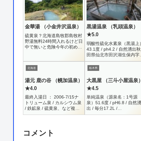
金華湯 （小金井沢温泉）
黒湯温泉 （乳頭温泉）
★5.0
硫黄泉？北海道島牧郡島牧村
野湯無料24時間入れるけど日
弱酸性硫化水素泉（黒湯上
中で無いと危険今年の初めに
43.1度 / ph4.2 / 自然湧出秋
行った、鹿児島の離島、硫黄
田県仙北市田沢湖生保内字
島にある穴之浜温泉と東温
湯沢2-10187-46-2214男女
泉。ずっと前からの憧れで、
内湯 ・ 女性露天 ・ 混浴内
北海道
栃木県
特に穴之浜温泉に至っては...
天 ・ 打た...
湯元 鹿の谷 （幌加温泉）
大黒屋 （三斗小屋温泉
★4.0
★4.5
最終入湯日 ： 2006-7/15ナ
単純温泉（源泉名：1号源
トリューム泉 / カルシウム泉
泉）51.6度 / pH6.8 / 自然
/ 鉄鉱泉 / 硫黄泉、など複数
出 / 毎分17.2L /
源泉所有（成分表の掲示無
2019.7.22Na+ = 41.9 / K+ 
し）北海道河東郡上士幌町字
7.6 / Ca+ = 61.4...
幌加番外地01564-4-21...
コメント