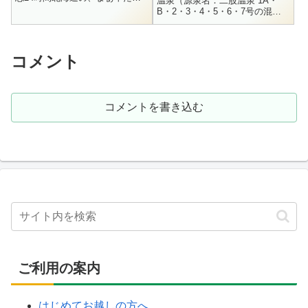
温泉（源泉名：二股温泉 1A・
言うと少し辺鄙な場所にある温
B・2・3・4・5・6・7号の混
泉です。函館から近いと言えば
合）44.3度 / ph7.1 / 動力揚湯 /
近いですけど、山の中なのであ
毎分400L / R1.9.9Na+ ...
まり人...
コメント
コメントを書き込む
ご利用の案内
はじめてお越しの方へ