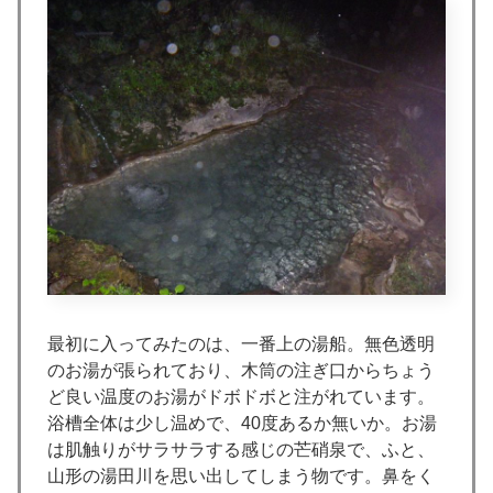
最初に入ってみたのは、一番上の湯船。無色透明
のお湯が張られており、木筒の注ぎ口からちょう
ど良い温度のお湯がドボドボと注がれています。
浴槽全体は少し温めで、40度あるか無いか。お湯
は肌触りがサラサラする感じの芒硝泉で、ふと、
山形の湯田川を思い出してしまう物です。鼻をく