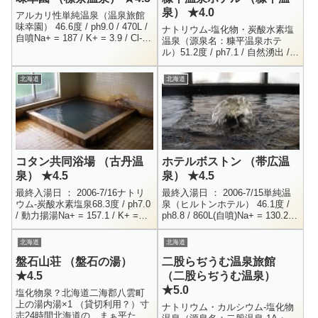
泉） ★4.0
アルカリ性単純温泉（温泉旅館
味幸園） 46.6度 / ph9.0 / 470L /
ナトリウム-塩化物・炭酸水素塩
自噴Na+ = 187 / K+ = 3.9 / Cl- =
温泉（源泉名：糠平温泉ホテ
164.9 / HS- = 0.6...
ル）51.2度 / ph7.1 / 自然湧出 /
H24.5.22Na+ = 245.5 / K+ = 9.6
/ Ca+ ...
北海道
北海道
コタン共同浴場 （古丹温
ホテルボストン （帯広温
泉） ★4.5
泉） ★4.5
最終入湯日 ： 2006-7/16ナトリ
最終入湯日 ： 2006-7/15単純温
ウム-炭酸水素塩泉68.3度 / ph7.0
泉（ヒルトンホテル） 46.1度 /
/ 動力揚湯Na+ = 157.1 / K+ =
ph8.8 / 860L(自噴)Na+ = 130.2 /
6.8 / Ca++ = 21.9 / Mg...
K+ = 2.2 / Ca++ = 2.3...
北海道
北海道
盤石山荘 （盤石の湯）
二股らぢうむ温泉旅館
★4.5
（二股らぢうむ温泉）
★5.0
塩化物泉？北海道二海郡八雲町
上の湯内湯×1 （貸切利用？）寸
ナトリウム・カルシウム-塩化物
志24時間北海道の、まぁ平たく