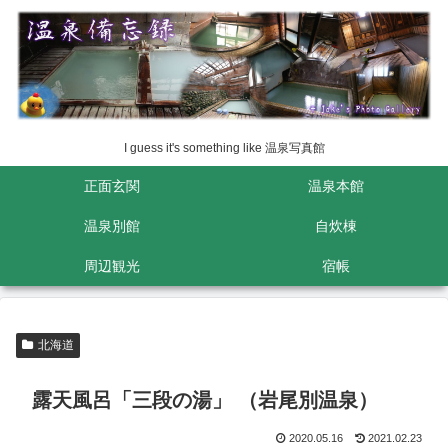
I guess it's something like 温泉写真館
正面玄関
温泉本館
温泉別館
自炊棟
周辺観光
宿帳
北海道
露天風呂「三段の湯」 （岩尾別温泉）
2020.05.16
2021.02.23