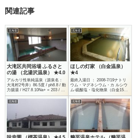
関連記事
北海道
北海道
大滝区共同浴場 ふるさと
ほしの灯家 （白金温泉）
の湯 （北湯沢温泉） ★4.0
★4
アルカリ性単純温泉（源泉名：
最終入湯日 ： 2008-7/19ナトリ
大滝村2号井）86.5度 / ph8.8 / 動
ウム・マグネシウム・カ ルシウ
力揚湯 / H27.8.10Na+ = 203 / K+
ム-硫酸塩・塩化物泉（白金15号
= 7.6 / Ca+ = 32.1 / Mg...
井・19号井混合泉）46.5度 /
ph6.6 / 動力 / H12.3.2N...
北海道
北海道
味幸園 （標茶温泉） ★4.5
糠平温泉ホテル （糠平温