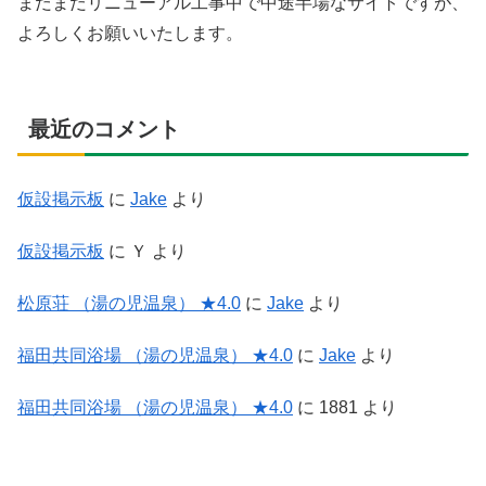
まだまだリニューアル工事中で中途半場なサイトですが、
よろしくお願いいたします。
最近のコメント
仮設掲示板
に
Jake
より
仮設掲示板
に
Ｙ
より
松原荘 （湯の児温泉） ★4.0
に
Jake
より
福田共同浴場 （湯の児温泉） ★4.0
に
Jake
より
福田共同浴場 （湯の児温泉） ★4.0
に
1881
より