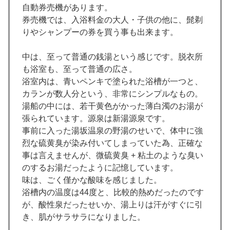
自動券売機があります。
券売機では、入浴料金の大人・子供の他に、髭剃
りやシャンプーの券を買う事も出来ます。
中は、至って普通の銭湯という感じです。脱衣所
も浴室も、至って普通の広さ。
浴室内は、青いペンキで塗られた浴槽が一つと、
カランが数人分という、非常にシンプルなもの。
湯船の中には、若干黄色がかった薄白濁のお湯が
張られています。源泉は新湯源泉です。
事前に入った湯坂温泉の野湯のせいで、体中に強
烈な硫黄臭が染み付いてしまっていた為、正確な
事は言えませんが、微硫黄臭 + 粘土のような臭い
のするお湯だったように記憶しています。
味は、ごく僅かな酸味を感じました。
浴槽内の温度は44度と、比較的熱めだったのです
が、酸性泉だったせいか、湯上りは汗がすぐに引
き、肌がサラサラになりました。