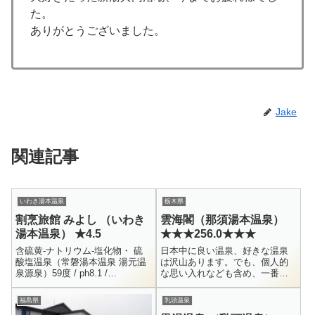
た。
ありがとうございました。
Jake
関連記事
いわき湯本温泉
栃木県
割烹旅館 みよし （いわき
雲海閣（那須湯本温泉）
湯本温泉） ★4.5
★★★256.0★★★
含硫黄-ナトリウム-塩化物・ 硫
日本中に良い温泉、好きな温泉
酸塩温泉（常磐湯本温泉 湯元温
は沢山あります。でも、個人的
泉源泉）59度 / ph8.1 /
な思い入れなども含め、一番好
H12.11.29Na+ = 523 / K+ = 16.2
きな温泉は雲海閣です！（ほぼ
/ Ca++ = 5...
同着で、山形の羽根沢温泉 松葉
福島県
乳頭温泉
荘 も大好き）訪問回数 - 40回く