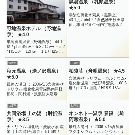
黒湯温泉 （乳頭温泉）
ら...
★5.0
弱酸性硫化水素泉（黒湯上）
43.1度 / ph4.2 / 自然湧出秋田県
仙北市田沢湖生保内字黒湯沢2-
野地温泉ホテル （野地温
10187-46-2214男女別内湯 ・ 女
泉） ★4.0
性露天 ・ 混浴内露天 ・ 打た...
単純硫黄温泉（野地温泉） 44.1
度 / ph5.8Na+ = 5.2 / Ca++ = 5.2
/ HCO3- = 12HS- = 1.1 / H2S =
18.3 / 成分総計...
青森県
山形県
秋元温泉 （湯ノ沢温泉）
柏陵荘（舟唄温泉） ★4.5
★5.0
含硫黄-ナトリウム・カルシウム-
塩化物温泉（大江3号源泉） 60.6
最終入湯日 ： 2006-5/3含硫黄-ナ
度 / ph7.0 / 掘削 / H18.9.15Na+
トリウム-塩化物泉青森県南津軽
= 4445 / K+ = 68.9 / Mg++ =...
郡碇ヶ関村湯ノ沢混浴大浴場 ・
男女別小浴場0172-45-2137入浴
： 300円2005年のゴールデン...
山形県
北海道
共同浴場 上の湯 （肘折温
オンネトー温泉 景福 （雌
泉） ★3.5
阿寒温泉） ★5.0
ナトリウム-塩化物・炭酸水素 塩
最終入湯日 ： 2006-7/15含硫黄-
泉（上の湯1号源泉） 51.6度 /
マグネシウム・カルシ ウム・ナ