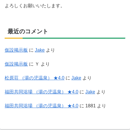
よろしくお願いいたします。
最近のコメント
仮設掲示板
に
Jake
より
仮設掲示板
に
Ｙ
より
松原荘 （湯の児温泉） ★4.0
に
Jake
より
福田共同浴場 （湯の児温泉） ★4.0
に
Jake
より
福田共同浴場 （湯の児温泉） ★4.0
に
1881
より