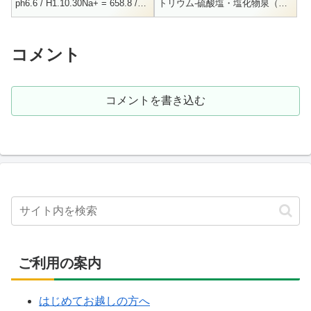
ph6.6 / H1.10.30Na+ = 658.8 /
トリウム-硫酸塩・塩化物泉（源
Mg++ = 22.4 / Ca++ = 74.9...
泉名：景福） 41.1度 / ph5.6 /
450L(自然湧出)Na+ = ...
コメント
コメントを書き込む
ご利用の案内
はじめてお越しの方へ