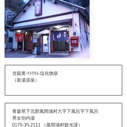
含硫黄-ﾅﾄﾘｳﾑ-塩化物泉
（新湯源泉）
青森県下北郡風間浦村大字下風呂字下風呂
男女別内湯
0175-35-2111 （風間浦村観光課）