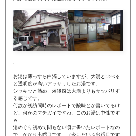
.
お湯は薄っすら白濁していますが、大湯と比べる
と透明度が高いアッサリしたお湯です。
シャキッと熱め、浴後感は大湯よりもサッパリす
る感じです。
何故か初訪問時のレポートで酸味とか書いてるけ
ど、何かのマチガイですね。このお湯は中性です
ｗ
湯めぐり初めて間もない頃に書いたレポートなの
で、かなり出鱈目です。（今もだいぶ出鱈目です