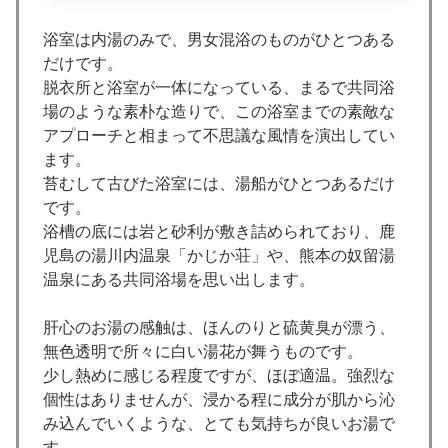
浴室は内湯のみで、男女混浴のものがひとつある
だけです。
脱衣所と浴室が一体になっている、まるで共同浴
場のような素朴な造りで、この浴室までの素敵な
アプローチと相まって不思議な風情を演出してい
ます。
苔むして古びた浴室には、湯船がひとつあるだけ
です。
浴槽の底には岩と砂利が敷き詰められており、鹿
児島の湯川内温泉「かじか荘」や、熊本の奴留湯
温泉にある共同浴場を思い出します。
肝心のお湯の感触は、ほんのりと硫黄臭が漂う、
無色透明で所々に白い湯花が舞うものです。
少し熱めに感じる程度ですが、ほぼ適温。強烈な
個性はありませんが、浸かる程に成分が肌から沁
み込んでいくような、とても気持ちが良いお湯で
す。