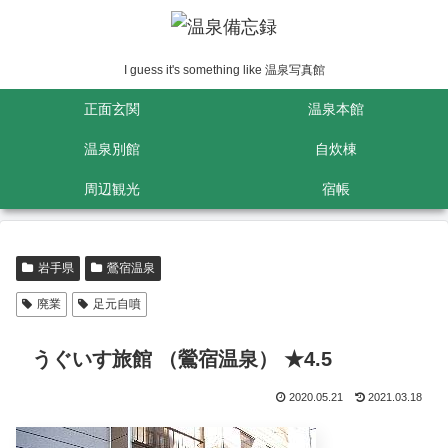
I guess it's something like 温泉写真館
正面玄関
温泉本館
温泉別館
自炊棟
周辺観光
宿帳
岩手県
鶯宿温泉
廃業
足元自噴
うぐいす旅館 （鶯宿温泉） ★4.5
2020.05.21
2021.03.18