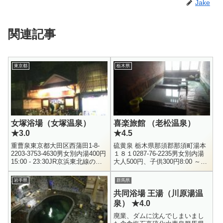
Jake
関連記事
東京都
栃木県
女塚浴場（女塚温泉）
喜楽旅館 （老松温泉）
★3.0
★4.5
重曹泉東京都大田区西蒲田1-8-
硫黄泉 栃木県那須郡那須町湯本
2203-3753-4630男女別内湯400円
１８１0287-76-2235男女別内湯
15:00 - 23:30JR京浜東北線の蒲
大人500円、子供300円8:00 ～
田駅から徒歩15分程の住宅街に
20:00那須湯本にある珍湯、老松
ある温泉銭湯です。辰巳天然
温泉です。.ここ老松温泉に初め
岩手県
群馬県
温...
て入っ...
共同浴場 王湯（川原湯温
泉） ★4.0
廃業、ダムに沈んでしまいまし