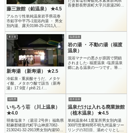
た含食塩石膏硫化水素泉群馬県
吾妻郡長野原町大字川原湯290男
藤三旅館（鉛温泉） ★4.5
女別内湯・露天0279-83-2960日
帰り・300円-川原湯温泉-800年の
アルカリ性単純温泉岩手県花巻
歴史を誇る温泉...
市鉛字中平75-1混浴内湯 ・ 男女
別内湯、露天0198-25-2311入浴
700円 宿泊(自炊部一泊二食)
2980円 ～-鉛温泉-宿は、藤三旅
東京都
塩原温泉
館一...
岩の湯 ・ 不動の湯（福渡
温泉）
混浴マナーの悪さが原因で閉鎖
されました- 福渡温泉 -塩原温泉
郷にある温泉の一つです。箒川
新寿湯 （新寿湯） ★2.5
沿いにあるこじんまりした温泉
街で、周囲は剥き出しの岩肌に
冷鉱泉 - 重炭酸そうだ、メタケ
囲まれた絶景。つり橋を渡った
イ酸、メタホウ酸で該当（新寿
先にあ...
湯）17.9度 / ph8.21 /
H4.7.30Na+ = 117.5 / K+ = 10.3
/ Mg++ = 0...
福島県
植木温泉
いちろう荘 （川上温泉）
温泉だけは入れる廃業旅館
★4.0
（植木温泉） ★4.5
弱食塩泉？（湯沼 2号井）福島県
単純温泉44.1度某所男女別内湯
耶麻郡猪苗代町字山神原7082-
300円営業時間不明九州温泉ツー
2130241-32-2913男女別内湯500
リングの3日目、湯めぐりとして