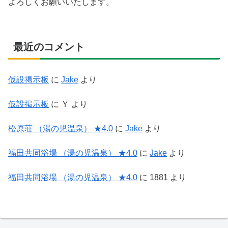
よろしくお願いいたします。
最近のコメント
仮設掲示板
に
Jake
より
仮設掲示板
に
Ｙ
より
松原荘 （湯の児温泉） ★4.0
に
Jake
より
福田共同浴場 （湯の児温泉） ★4.0
に
Jake
より
福田共同浴場 （湯の児温泉） ★4.0
に
1881
より