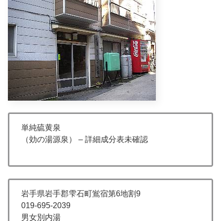
単純硫黄泉
（効の湯源泉） – 詳細成分表未確認
岩手県岩手郡雫石町鴬宿第6地割9
019-695-2039
男女別内湯