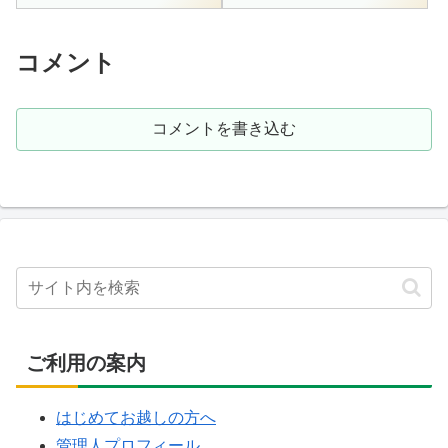
円営業時間 要相談 （早朝～遅く
は実質初日のこの日。前日は植
まで）国道459号線沿い、五色沼
木温泉の森の湯ホテルに泊ま
の手前...
り、この日の午前中は植木に留
まっ...
コメント
コメントを書き込む
ご利用の案内
はじめてお越しの方へ
管理人プロフィール