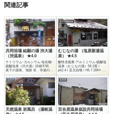
関連記事
渋温泉
塩原新湯温泉
共同浴場 結願の湯 渋大湯
むじなの湯 （塩原新湯温
（渋温泉） ★4.0
泉） ★4.5
ナトリウム･カルシウム-塩化物･
酸性含硫黄-アルミニウム-硫酸塩
硫酸塩泉（渋大湯）詳細不明、
温泉（むじなの湯）59.2度 /
真下の源泉、地獄 谷、寺湯の３
ph2.4 / 足元自噴 / H5.7.20H+ = 4
つの混合らしい長野県下高井郡
/ Na+ = 40.8 / K+ = 11.8 / C...
山ノ内町大字平穏男女別内湯ジ
福島県
長野県
モ専 （渋宿泊者は鍵を借りて利
用可...
天然温泉 岩風呂 （湯岐温
百合居温泉仮設共同浴場