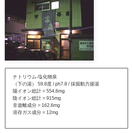
ナトリウム-塩化物泉
（下の湯） 59.8度 / ph7.8 / 採掘動力揚湯
陽イオン総計 = 554.6mg
陰イオン総計 = 915mg
非遊離成分 = 162.6mg
溶存ガス成分 = 12mg