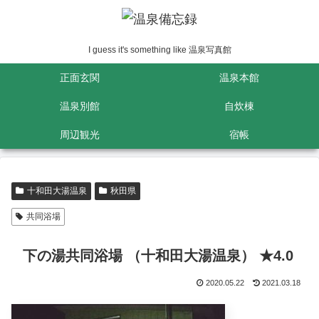
I guess it's something like 温泉写真館
正面玄関
温泉本館
温泉別館
自炊棟
周辺観光
宿帳
十和田大湯温泉
秋田県
共同浴場
下の湯共同浴場 （十和田大湯温泉） ★4.0
2020.05.22
2021.03.18