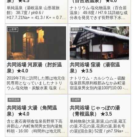
泉） ★4.5
（百合居温泉） ★4.0
単純温泉（湯岐温泉 山形屋旅
ナトリウム-塩化物温泉（百合居
館） 38.7度 / ph9.6 /
温泉） 49.8度 / H7.9.11詳細な成
H17.7.21Na+ = 41.3 / K+ = 0.7 /
分表を発見できず長野県下水内
Ca++ = 1.3 / Cl- = 5.0SO4...
郡栄村大字堺男女別内湯100円
12:00 - 20:00前々からとても気に
山形県
湯宿温泉
な...
共同浴場 河原湯（肘折温
共同浴場 窪湯（湯宿温
泉）★4.0
泉） ★3.5
2019年7月に訪問した際は地元住
ナトリウム・カルシウム－硫酸
民専用となっていましたナトリ
塩泉群馬県利根郡みなかみ町湯
ウム-塩化物・炭酸水素 塩泉（組
宿温泉男女別内湯100円10:00 -
合3号源泉） 73.5度 / ph6.7 /
22:00湯宿温泉に4箇所ある共同
H15.10.31Na+ = 948.4...
浴場のひとつで、源泉すぐそば
角間温泉
宮城県
にある大湯的存在の共同...
共同浴場 大湯（角間温
共同浴場 じゃっぽの湯
泉） ★4.0
（青根温泉） ★3.5
含ヒ素石膏弱食塩泉長野県下高
単純物泉(大湯,新湯,山の湯,蔵王
井郡山ノ内町角間男女別内湯無
の湯,不忘の湯,花房の湯,新名号
料朝 - 16:00 （時間外は地元民専
の湯)(混合泉) 52度 / ph7.5Na+ =
用）角間温泉に3箇所ある共同浴
196.9 / K+ = 15.8 / Ca++ =