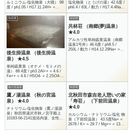
ルミニウム-塩化物泉（大噴） 98
塩化物泉（とうげの湯）42.6度 /
度 / ph1.05 / H17.11.24H+ =
ph6.4 / 83L / 動力 / H17.4.4Na+
89.52 / Na+ = 66.2 / K+ = 34....
= 2541 / K+ = 115.9 / Mg+...
秋田県
秋田県
共林荘 （南郷(夢)温泉）
★4.0
アルカリ性単純硫黄温泉（南郷
温泉1号井）46.6度 / ph8.5 /
250L / 動力 / H14.12.29Na+ =
後生掛温泉 （後生掛温
299.4 / Ca++ = 2.5 / Cl- = ...
泉） ★4.5
単純硫黄泉（オナメ・モトメの
湯） 88.4度 / ph3.2Al++ = 4.6 /
Fe++ = 4.6 / HSO4- = 2.2SO4--
= 105 / H2SiO3 = ...
秋の宮温泉
秋田県
鷹ノ湯温泉 （秋の宮温
北秋田市森吉老人憩いの家
泉） ★4.0
「寿荘」 （下前田温泉）
★4.0
ナトリウム-塩化物泉（鷹ノ湯源
泉）秋田県湯沢市秋ノ宮字殿上
カルシウム・ナトリウム-塩化 物
10183-56-2141混浴内湯、女性内
泉（下前田温泉） 43.5度Na+ =
湯、混浴露天、女性露天630円
2678 / K+ = 29.7 / Mg++ = 133.4
11:00 - 14:00秋の宮温泉にある、
/ Ca++ = 3370Sr++ = 12...
日本秘...