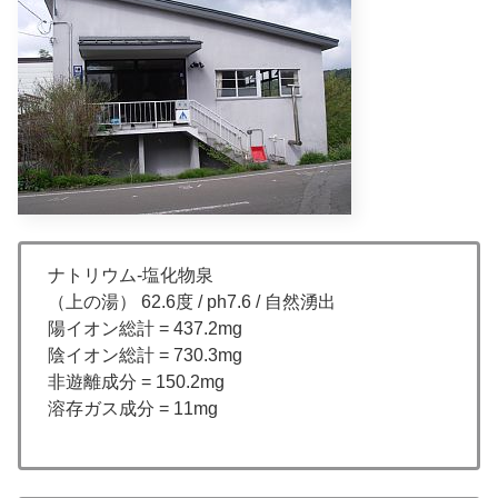
ナトリウム-塩化物泉
（上の湯） 62.6度 / ph7.6 / 自然湧出
陽イオン総計 = 437.2mg
陰イオン総計 = 730.3mg
非遊離成分 = 150.2mg
溶存ガス成分 = 11mg