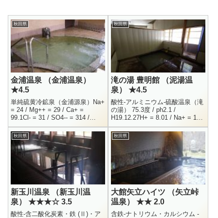
秋田県
秋田県
金浦温泉 （金浦温泉）
滝の湯 豊明館 （泥湯温
★4.5
泉） ★4.5
単純硫黄冷鉱泉（金浦源泉）Na+
酸性-アルミニウム-硫酸温泉（滝
= 24 / Mg++ = 29 / Ca+ =
の湯） 75.3度 / ph2.1 /
99.1Cl- = 31 / SO4-- = 314 /
H19.12.27H+ = 8.01 / Na+ = 10 /
HCO3- = 69.7 /HS- =...
K+ = 3.6 / Mg++ = 3.8C...
秋田県
秋田県
新玉川温泉 （新玉川温
大館矢立ハイツ （矢立峠
泉） ★★★☆ 3.5
温泉） ★★ 2.0
酸性-含二酸化炭素・鉄 (Ⅱ)・ア
含鉄-ナトリウム・カルシウム -