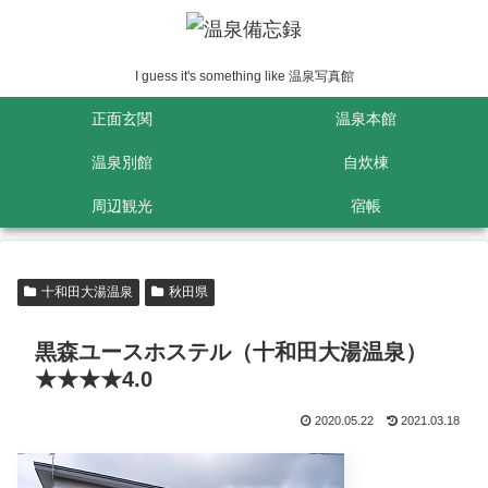
I guess it's something like 温泉写真館
正面玄関
温泉本館
温泉別館
自炊棟
周辺観光
宿帳
十和田大湯温泉
秋田県
黒森ユースホステル（十和田大湯温泉）
★★★★4.0
2020.05.22
2021.03.18