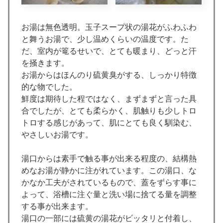
お湯は無色透明。玉子スープ状の湯花がふわふわ
と舞うお湯で、少し温めくらいの温度です。た
だ、室内が篭るせいで、とても暖まり、どっと汗
を掻きます。
お湯からはほんのり硫黄臭がする、しっかり特徴
的な物でした。
鮮度は期待した程ではなく、まずまずと言った具
合でしたが、とても柔らかく、肌触りも少しトロ
トロする感じがあって、肌にとても良く馴染む、
やさしいお湯です。
湯口からは素手で触る事が出来る程度の、結構熱
めなお湯が静かに注がれています。この湯口、な
かなか工夫がされているもので、蓋をずらす事に
よって、浴槽に注ぐ量と洗い場に捨てる量を調整
する事が出来ます。
湯口の一部には硫黄の湯花がビッタリと付着し、