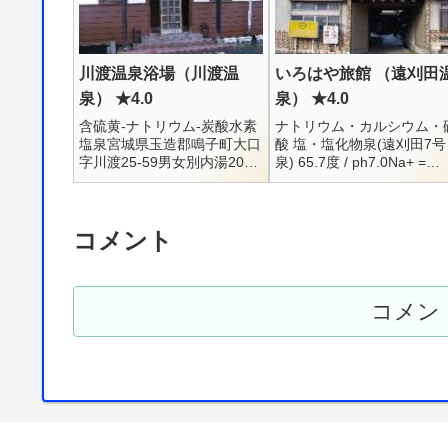
川渡温泉浴場（川渡温
いろはや旅館 （遠刈田
泉） ★4.0
泉） ★4.0
含硫黄-ナトリウム-炭酸水素
ナトリウム・カルシウム・
塩泉宮城県玉造郡鳴子町大口
酸 塩・塩化物泉(遠刈田7号
字川渡25-59男女別内湯200
泉) 65.7度 / ph7.0Na+ =
円 （湯巡りシール使用不
444.1 / K+ = 29 / Ca++ =
可）6:00 - 22:30川渡温泉の
290.2 / Mg++ = 6...
共同浴場です。通常、共同浴
場と言...
コメント
コメン