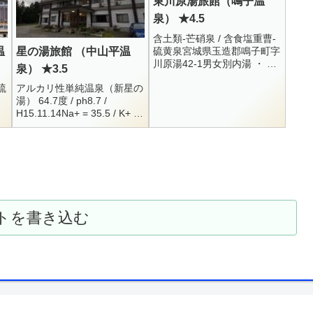
東川原湯旅館（鳴子温
泉） ★4.5
含土類-芒硝泉 / 含食塩重曹-
硫黄泉宮城県玉造郡鳴子町字
温
星の湯旅館 （中山平温
川原湯42-1男女別内湯 ・ 混
泉） ★3.5
浴内湯 ・ 家族風呂0229-83-
硫
アルカリ性単純温泉（新星の
3024300円 （湯巡りシール 1
湯） 64.7度 / ph8.7 /
枚）10:00 -...
H15.11.14Na+ = 35.5 / K+ =
2.8 / Cl- = 5.1SO4-- = 14.7 /
H...
トを書き込む