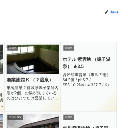
Jake
宮城県
宮城県
ホテル 紫雲峡 （鳴子温
泉） ★3.5
含芒硝重曹泉（末沢の湯）
64.9度 / ph6.7 /
廃業旅館 K （？温泉）
S55.10.2Na+ = 327.7 / K+ =
単純温泉？宮城県鳴子某所内
14.59 / Ca++ = 160 / Mg++ =
湯が2個、お湯が張っている
町
13.99F...
のはひとつだけ営業していま
切
せん鳴子某所にある、数年前
円鳴
まで営業をしていた旅館で
て
す。営業していた頃に立寄り
の
中山平温泉
宮城県
した人も多いと思われ、伏
せ...