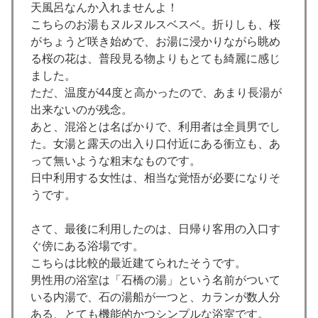
天風呂なんか入れませんよ！
こちらのお湯もヌルヌルスベスベ。折りしも、桜
がちょうど咲き始めで、お湯に浸かりながら眺め
る桜の花は、普段見る物よりもとても綺麗に感じ
ました。
ただ、温度が44度と高かったので、あまり長湯が
出来ないのが残念。
あと、混浴とは名ばかりで、利用者は全員男でし
た。女湯と露天の出入り口付近にある衝立も、あ
って無いような粗末なものです。
日中利用する女性は、相当な覚悟が必要になりそ
うです。
さて、最後に利用したのは、日帰り客用の入口す
ぐ傍にある浴場です。
こちらは比較的最近建てられたそうです。
男性用の浴室は「石橋の湯」という名前がついて
いる内湯で、石の湯船が一つと、カランが数人分
ある、とても機能的かつシンプルな浴室です。