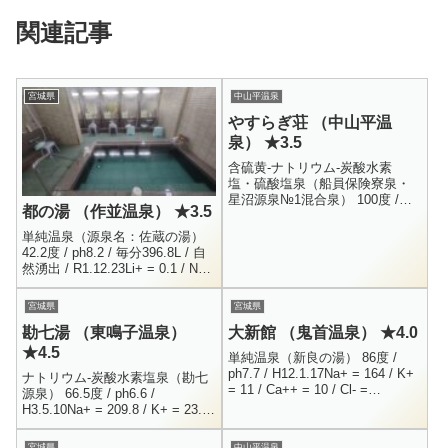
関連記事
宮城県
中山平温泉
やすらぎ荘 （中山平温
泉） ★3.5
含硫黄-ナトリウム-炭酸水素
塩・硫酸塩泉（船員保険寮泉・
星沼源泉№1混合泉） 100度 /
都の湯 （作並温泉） ★3.5
H18.3.17Na+ = 220.5 / K+ = 10 /
NH4+ = 2.6 ...
単純温泉（源泉名：佐蔵の湯）
42.2度 / ph8.2 / 毎分396.8L / 自
然湧出 / R1.12.23Li+ = 0.1 / Na+
= 117.1 / K+ = 3.4...
宮城県
宮城県
勘七湯 （東鳴子温泉）
大新館 （鬼首温泉） ★4.0
★4.5
単純温泉（新良の湯） 86度 /
ph7.7 / H12.1.17Na+ = 164 / K+
ナトリウム-炭酸水素塩泉（勘七
= 11 / Ca++ = 10 / Cl- =
源泉） 66.5度 / ph6.6 /
175.1SO4-- = 73 /...
H3.5.10Na+ = 209.8 / K+ = 23.5
/ Nh4+ = 4.9 / Mg++ = 5....
宮城県
中山平温泉