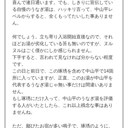
喜んで連日通います。でも、しきりに宣伝してい
る自慢のうなぎ湯は、ハッキリ言って、中山平レ
ベルからすると、全くもってたいした事ありませ
ん。
何でしょう。立ち寄り入浴開始直後なので、それ
ほどお湯が劣化している筈も無いのですが、ヌル
ヌルはごく僅かにしか感じられません。
下手すると、言われて見なければ分からない程度
です。
この日と前日で、この琢琇を含めて中山平で14箇
所に入っていますが、正直、このお湯が中山平を
代表するうなぎ湯じゃ無い事だけは間違いありま
せん。
もし琢琇にだけ入って、中山平のうなぎ湯を評価
する人がいたとしたら、これ以上残念な事はあり
ませんね。
ただ、鄙びたお宿が多い鳴子で、琢琇のように、