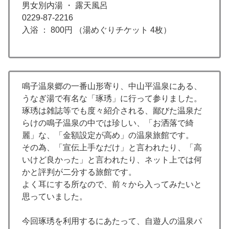
男女別内湯 ・ 露天風呂
0229-87-2216
入浴 ： 800円 （湯めぐりチケット 4枚）
鳴子温泉郷の一番山形寄り、中山平温泉にある、
うなぎ湯で有名な「琢琇」に行って参りました。
琢琇は雑誌等でも度々紹介される、鄙びた温泉だ
らけの鳴子温泉の中では珍しい、「お洒落で綺
麗」な、「金額設定が高め」の温泉旅館です。
その為、「宣伝上手なだけ」と言われたり、「高
いけど良かった」と言われたり、ネット上では何
かと評判が二分する旅館です。
よく耳にする所なので、前々から入ってみたいと
思っていました。
今回琢琇を利用するにあたって、自遊人の温泉パ