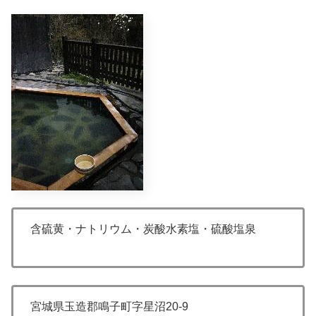
含硫黄・ナトリウム・炭酸水素塩・硫酸塩泉
宮城県玉造郡鳴子町字星沼20-9