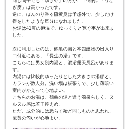
同じ鳴子でも「ゆさや」の方が、圧倒的に「うな
ぎ度」は高かったです。
逆に、ほんのり香る硫黄臭は予想外で、少しだけ
得をしたような気分になれました。
お湯は41度の適温で、ゆっくりと寛ぐ事が出来ま
した。
次に利用したのは、鶴亀の湯と本館建物の出入り
口付近にある、「長生の湯」です。
こちらには男女別内湯と、混浴露天風呂がありま
す。
内湯には比較的ゆったりとした大きさの湯船と、
カランが数人分。洗い場は板張りで、少し薄暗い
室内がかえって心地よい。
こちらのお湯は、鶴亀の湯と違う源泉らしく、ヌ
ルヌル感は若干控えめ。
ただ、成分的には恐らく殆ど同じものと思われ、
硫黄の匂いが心地よい。