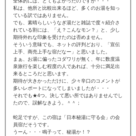
全体的には、とてもよかったのですが・・・
私は、他所と比較出来るほど、多くのお湯を知っ
ている訳ではありません。
でも、素晴らしいうなぎ湯だと雑誌で度々紹介さ
れている割には、「え？こんなモン？」と、少し
期待外れな印象を受けたのは否めません。
そういう意味でも、ネットの評判どおり、「宣伝
上手、商売上手な宿だなー」と思いました。
まぁ、お湯に偏ったコダワリが無く、年に数度温
泉旅行を楽しむ程度の人であれば、十分に満足出
来るところだと思います。
期待が大きかっただけに、少々辛口のコメントが
多いレポートになってしまいましたが・・・
それでも★4つ。決して悪い所ではありませんでし
たので、誤解なきよう。＾＾；
蛇足ですが、この宿は「日本秘湯に守る会」の会
員宿だそうです。
うーん・・・鳴子って、秘湯か！？