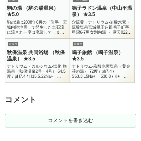
駒の湯 （駒の湯温泉）
鳴子ラドン温泉（中山平温
★5.0
泉） ★3.5
駒の湯は2008年6月の「岩手・宮
含硫黄・ナトリウム-炭酸水素・
城内陸地震」で発生した土石流
硫酸塩泉宮城県玉造郡鳴子町字
に流され一度は廃業してしまい
星沼6-7男女別内湯 ・ 露天0229-
ましたが、2015年10月に日帰り
87-2323600円 （湯めぐりチケッ
温泉として復活。2016年8月には
ト3枚）11:00 - 20:00中山平に...
宮城県
宮城県
蕎麦カフェもオープンし...
秋保温泉 共同浴場 （秋保
鳴子旅館 （鳴子温泉）
温泉） ★3.5
★3.5
ナトリウム・カルシウム-塩化 物
ナトリウム-炭酸水素塩泉（黄金
温泉（秋保温泉2号・4号） 64.5
荘の湯） 72度 / ph7.4 /
度 / pH7.4 / H15.5.22Na+ =
S63.3.15Na+ = 538.8 / K+ =
805.6 / Li+ = 1.1 / K+ = 46.2 ...
56.6 / Nh4+ = 2.6 / Mg++ = 9....
コメント
コメントを書き込む