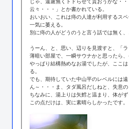
じゃ、遠慮無くトドらせて貰おうかな・・
云々・・・」とか書かれている。
おいおい、これは痔の人達が利用するスペ
一気に萎える。
別に痔の人がどうのうと言う話では無く、
うーん、と、思い、辺りを見渡すと、「ラ
薄暗い部屋で、一瞬サウナかと思ったら、
やっぱり結構熱めなお湯でしたが、ここは
る。
でも、期待していた中山平のレベルには遠
ん～・・・ま、タダ風呂だしねと、失意の
ちなみに、湯上りは矢鱈と温まり、体がず
この点だけは、実に素晴らしかったです。