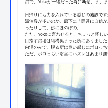
浴で、Yokoが一緒だった為に断念。ま、
日帰りにも力を入れている感じの施設です
湯治客が多いのか、廊下に「囲碁に自信が
ったりして、妙にほのぼの。
ただ、Yokoに言わせると、ちょっと怪し
目指す浴場は結構奥まった所にありました
内湯のみで、脱衣所は良い感じにボロっち
ただ、ボロっちい浴室にハズレはあまり無