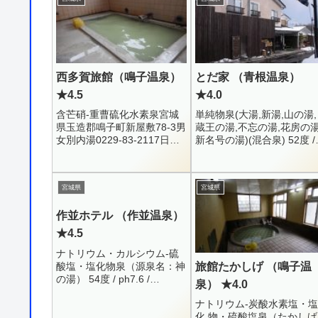
西多賀旅館（鳴子温泉）
とだ家 （青根温泉）
★4.5
★4.0
含芒硝-重曹硫化水素泉宮城
単純物泉(大湯,新湯,山の湯,
県玉造郡鳴子町新屋敷78-3男
蔵王の湯,不忘の湯,花房の湯
女別内湯0229-83-2117日帰
新名号の湯)(混合泉) 52度 /
り ： 400円国道47号線沿い
ph7.5Na+ = 196.9 / K+ =
の、鳴子温泉駅の傍にあるこ
15.8 / Ca++ = 28.6...
じんまりとした旅館です。こ
宮城県
宮城県
の「...
作並ホテル （作並温泉）
★4.5
ナトリウム・カルシウム-硫
酸塩・塩化物泉（源泉名：神
旅館たかしげ （鳴子温
の湯） 54度 / ph7.6 /
泉） ★4.0
R1.12.23Li+ = 0.2 / Na+ =
ナトリウム-炭酸水素塩・塩
191.3 / K+ = 5.0 / C...
化 物・硫酸塩泉（たかしげ