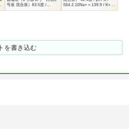
分
号泉 混合泉）83.5度 /
S54.2.10Na+ = 139.9 / K+ =
pH9.3Na+ = 241.1 / K+ =
8.4 / Nh4+ = 2.7 / Mg++ =
11.9 / Ca++ = 7.3Cl- = 4...
7....
湯
トを書き込む