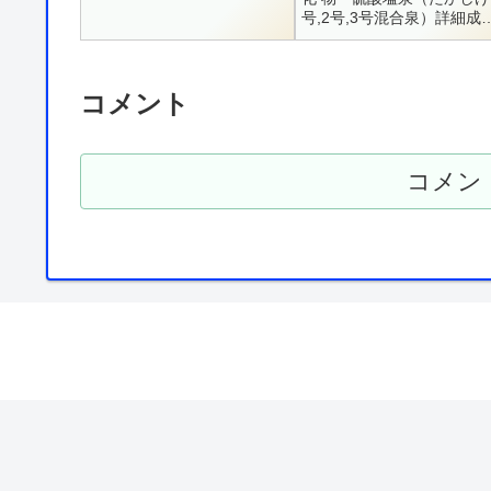
号,2号,3号混合泉）詳細成
表 記録忘れ・・・宮城県大
崎市鳴子温泉字新屋敷
170229-83-3020男女別内
・ 貸切内...
コメント
コメン