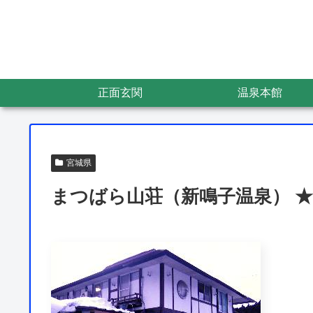
正面玄関
温泉本館
宮城県
まつばら山荘（新鳴子温泉） ★4