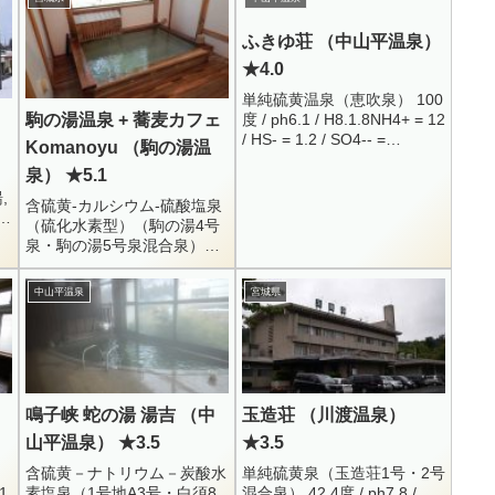
ふきゆ荘 （中山平温泉）
★4.0
単純硫黄温泉（恵吹泉） 100
度 / ph6.1 / H8.1.8NH4+ = 12
駒の湯温泉 + 蕎麦カフェ
/ HS- = 1.2 / SO4-- =
Komanoyu （駒の湯温
3.4HCO3- = 36 / CO2 = 44
泉） ★5.1
...
,
含硫黄-カルシウム-硫酸塩泉
（硫化水素型）（駒の湯4号
泉・駒の湯5号泉混合泉）
36.4度 / ph4.4 /
H27.7.23Na+ = 29.4 / K+ =
中山平温泉
宮城県
8.4 / Mg...
鳴子峡 蛇の湯 湯吉 （中
玉造荘 （川渡温泉）
山平温泉） ★3.5
★3.5
含硫黄－ナトリウム－炭酸水
単純硫黄泉（玉造荘1号・2号
1
素塩泉（1号地A3号・白須8
混合泉） 42.4度 / ph7.8 /