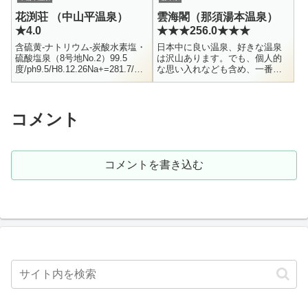
「村之...
花渕荘 （中山平温泉）
雲海閣（那須湯本温泉）
★4.0
★★★256.0★★★
含硫黄-ナトリウム-炭酸水素塩・
日本中に良い温泉、好きな温泉
硫酸塩泉（8号地No.2）99.5
は沢山あります。でも、個人的
度/ph9.5/H8.12.26Na+=281.7/K+
な思い入れなども含め、一番好
=14.1/Cl-=63.6/HS-=11.6SO4--
きな温泉は雲海閣です！（ほぼ
=...
同着で、山形の羽根沢温泉 松葉
荘 も大好き）訪問回数 - 40回く
ら...
コメント
コメントを書き込む