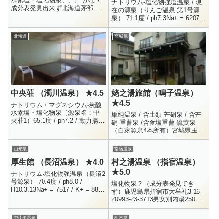
水素塩・塩化物泉、、、 かな？
ナトリウム-塩化物強塩温泉 / 現
成分表発見出来ず北海道茅部郡
在の源泉（りんご温泉 第1号源
森町濁川4901374-7-3007混浴内
泉） 71.1度 / ph7.3Na+ = 6207 /
湯・女湯大人 400円、小人幼児
K+ = 48.6 / Mg++ = 2735 /
150円8:00...
Ca+...
北海道
宮城県
中央荘 （濁川温泉） ★4.5
姥之湯旅館（鳴子温泉）
★4.5
ナトリウム・マグネシウム-炭酸
水素塩・塩化物泉（源泉名：中
単純温泉 / 含土類-芒硝泉 / 含芒
央荘1）65.1度 / ph7.2 / 動力揚湯
硝-重曹泉 /含食塩重曹-硫黄泉
/ R4.8.9Na+ = 460.9 / K+ = 29.4
（自家源泉4本所有）宮城県玉造
/ NH...
郡鳴子町男女別内湯 ・ 混浴露天
0229-83-2314500円 （湯巡りシ
山形県
指宿温泉
ー...
厚生館 （長沼温泉） ★4.0
村之湯温泉 （指宿温泉）
★5.0
ナトリウム-塩化物強温泉（長沼2
号源泉） 70.4度 / ph8.0 /
塩化物泉？（成分表発見でき
H10.3.13Na+ = 7517 / K+ = 88.2
ず）鹿児島県指宿市大牟礼3-16-
/ Ca++ = 213.1 / Mg++ ...
20993-23-3713男女別内湯250円
9:00 - 21:00指宿温泉に数多くあ
る共同浴場で、一番古いと言う
中山平温泉
栃木県