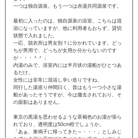
一つは独自源泉。もう一つは赤湯共同源泉です。
最初に入ったのは、独自源泉の浴室。こちらは混
浴になっていますが、他に利用者もおらず、貸切
状態で入れました。
一応、脱衣所は男女別？に分かれています。どっ
ちが男用で、どっちが女用か分からないのです
が・・・＾＾；
内湯のみで、浴室内には半月状の湯船がひとつあ
るだけ。
女性には非常に混浴し辛い造りですね。
同行した湯巡り仲間曰く、昔はもう一つ小さな湯
船があったそうですが、今は撤去されており、そ
の面影はありません。
東京の黒湯を思わせるような茶褐色のお湯が張ら
れており、透明度は50cm程でしょうか。
「あぁ、東鳴子に帰ってきた～・・・」としみじ