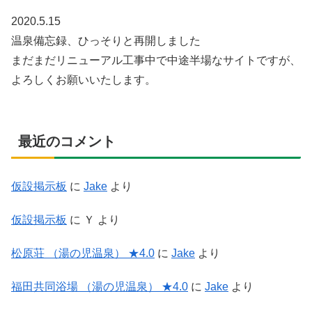
2020.5.15
温泉備忘録、ひっそりと再開しました
まだまだリニューアル工事中で中途半場なサイトですが、
よろしくお願いいたします。
最近のコメント
仮設掲示板
に
Jake
より
仮設掲示板
に
Ｙ
より
松原荘 （湯の児温泉） ★4.0
に
Jake
より
福田共同浴場 （湯の児温泉） ★4.0
に
Jake
より