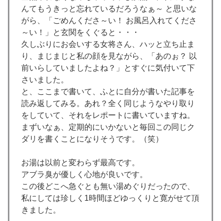
んてもうきっと忘れているだろうなぁ～ と思いな
がら、「ごめんくださ～い！ お風呂入れてくださ
～い！」と玄関をくぐると・・・
久しぶりにお会いする女将さん、ハッと立ち止ま
り、まじまじと私の顔を見ながら、「あのぉ？ 以
前いらしていましたよね？」とすぐに気付いて下
さいました。
と、ここまで書いて、ふとに自分が書いた記事を
読み返してみる。あれ？全く同じようなやり取り
をしていて、それをレポートに書いていますね。
まずいなぁ、定期的にいかないと毎回この同じク
ダリを書くことになりそうです。（笑）
お湯は以前と変わらず最高です。
アブラ臭が優しく心地が良いです。
この後どこへ急ぐとも無い湯めぐりだったので、
私にしては珍しく1時間ほどゆっくりと寛がせて頂
きました。