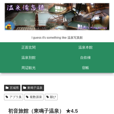
I guess it's something like 温泉写真館
正面玄関
温泉本館
温泉別館
自炊棟
周辺観光
宿帳
宮城県
東鳴子温泉
アブラ臭
複数源泉
鄙び
初音旅館（東鳴子温泉） ★4.5