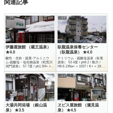
関連記事
山形県
山形県
伊藤屋旅館 （蔵王温泉）
臥龍温泉保養センター
★4.0
（臥龍温泉） ★4.0
酸性・含鉄・硫黄-アルミニウ
ナトリウム - 硫酸塩温泉（臥竜
ム-硫酸塩・塩化物温泉（蛇荒川
源泉） 53.4度 / ph8.2 / 動力 /
洞門源泉） 57.7度 / ph1.5H+ =
H9.6.13Na+ = 1037 / K+ = 19.5 /
31.8 / Na+ = 26.2 / K+ = 16.1 /
Ca++ = 17.7 / Cl-...
Mg++...
山形県
山形県
大湯共同浴場 （銀山温
ヱビス屋旅館 （瀬見温
泉） ★3.5
泉） ★4.5