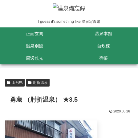
I guess it's something like 温泉写真館
正面玄関
温泉本館
温泉別館
自炊棟
周辺観光
宿帳
山形県
肘折温泉
勇蔵 （肘折温泉） ★3.5
2020.05.26