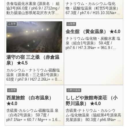
含食塩硫化水素泉 (源泉名 ： 組
ナトリウム・カルシウム-塩化
協3号)66.0度 / ph6.9 / 2712mg /
物・硫酸塩温泉（町営5号源泉）
動力揚湯山形県尾花沢市大字銀
67.3度 / ph7.6 / H15.10.31Na+ =
山新畑男女別内湯200円8:00 -
466 / Mg++ = 0.4 / Ca++ = 17...
20:00銀山温泉の温...
山形県
山形県
金生舘 （黄金温泉） ★4.0
ナトリウム-塩化物・炭酸水素 塩
泉（組合1号源泉） 59.4度 /
ph7.6 / H7.3.3Na+ = 961.9 /
Mg++ = 50.9 / Ca++ = 82.2 / ...
湯守の宿 三之亟 （赤倉温
泉） ★4.5
カルシウム・ナトリウム-硫酸塩
温泉（源泉名：三之亟1号源泉）
63度 / ph7.9 / H27.2.26Li+ = 0.1
/ Na+ = 167.1 / K+ = 4.5 / ...
山形県
小野川温泉
西屋旅館 （白布温泉）
ししどや旅館寿楽荘 （小
★4.0
野川温泉） ★4.0
含硫黄-カルシウム-硫酸塩温 泉
含硫黄-ナトリウム・カルシウ
（白布2号源泉） 59.7度 /
ム-塩化物温泉（協組第4号源泉高
ph7.1Na+ = 60.7 / Mg++ = 1.6 /
見屋源泉） 80.3度 / ph6.9Na+ =
Ca++ = 300.3Cl- = 7.5 / HS...
1412 / K+ = 123.2 / Mg++ = 4.3 /
C...