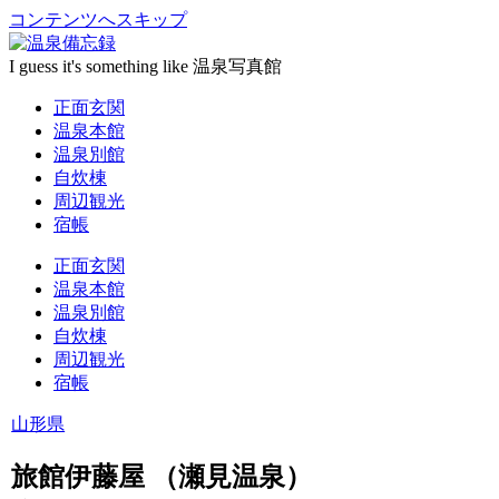
コンテンツへスキップ
I guess it's something like 温泉写真館
正面玄関
温泉本館
温泉別館
自炊棟
周辺観光
宿帳
正面玄関
温泉本館
温泉別館
自炊棟
周辺観光
宿帳
山形県
旅館伊藤屋 （瀬見温泉）