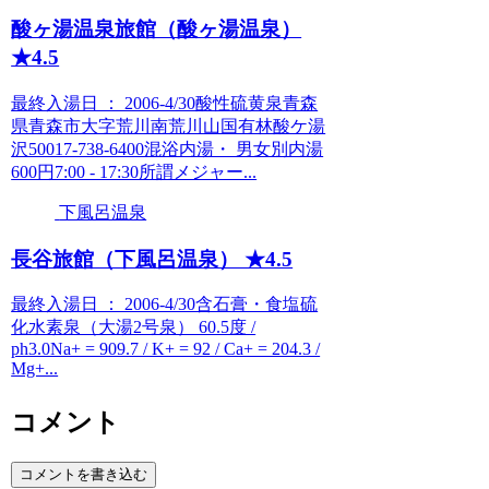
酸ヶ湯温泉旅館（酸ヶ湯温泉）
★4.5
最終入湯日 ： 2006-4/30酸性硫黄泉青森
県青森市大字荒川南荒川山国有林酸ケ湯
沢50017-738-6400混浴内湯・ 男女別内湯
600円7:00 - 17:30所謂メジャー...
下風呂温泉
長谷旅館（下風呂温泉） ★4.5
最終入湯日 ： 2006-4/30含石膏・食塩硫
化水素泉（大湯2号泉） 60.5度 /
ph3.0Na+ = 909.7 / K+ = 92 / Ca+ = 204.3 /
Mg+...
コメント
コメントを書き込む