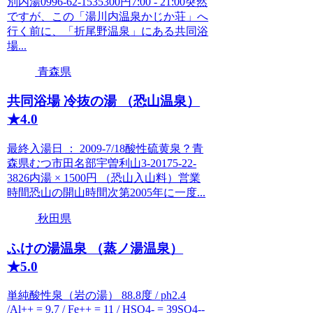
別内湯0996-62-1535300円7:00 - 21:00突然
ですが、この「湯川内温泉かじか荘」へ
行く前に、「折尾野温泉」にある共同浴
場...
青森県
共同浴場 冷抜の湯 （恐山温泉）
★4.0
最終入湯日 ： 2009-7/18酸性硫黄泉？青
森県むつ市田名部宇曽利山3-20175-22-
3826内湯 × 1500円 （恐山入山料）営業
時間恐山の開山時間次第2005年に一度...
秋田県
ふけの湯温泉 （蒸ノ湯温泉）
★5.0
単純酸性泉（岩の湯） 88.8度 / ph2.4
/Al++ = 9.7 / Fe++ = 11 / HSO4- = 39SO4--