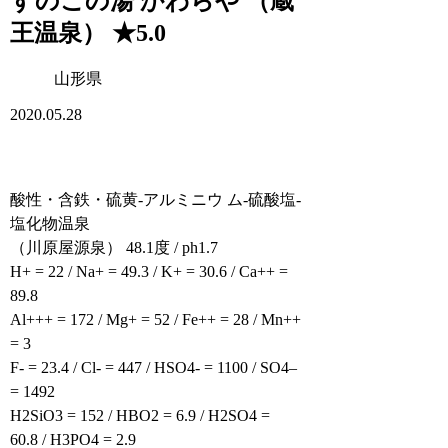
すのこの湯 かわらや （蔵
王温泉） ★5.0
山形県
2020.05.28
酸性・含鉄・硫黄-アルミニウ ム-硫酸塩-
塩化物温泉
（川原屋源泉） 48.1度 / ph1.7
H+ = 22 / Na+ = 49.3 / K+ = 30.6 / Ca++ =
89.8
Al+++ = 172 / Mg+ = 52 / Fe++ = 28 / Mn++
= 3
F- = 23.4 / Cl- = 447 / HSO4- = 1100 / SO4–
= 1492
H2SiO3 = 152 / HBO2 = 6.9 / H2SO4 =
60.8 / H3PO4 = 2.9