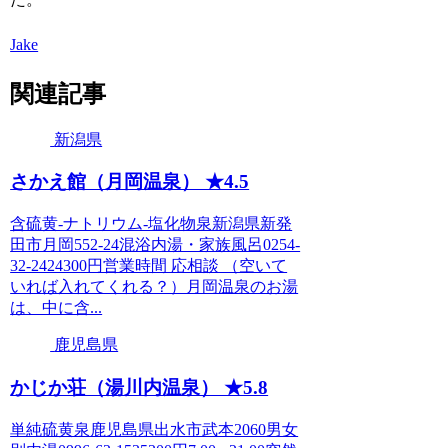
Jake
関連記事
新潟県
さかえ館（月岡温泉） ★4.5
含硫黄-ナトリウム-塩化物泉新潟県新発
田市月岡552-24混浴内湯・家族風呂0254-
32-2424300円営業時間 応相談 （空いて
いれば入れてくれる？）月岡温泉のお湯
は、中に含...
鹿児島県
かじか荘（湯川内温泉） ★5.8
単純硫黄泉鹿児島県出水市武本2060男女