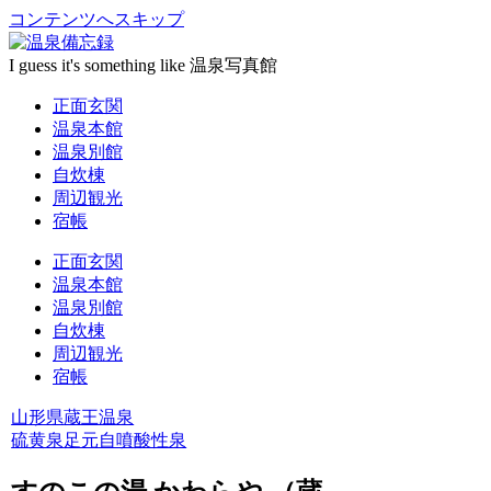
コンテンツへスキップ
I guess it's something like 温泉写真館
正面玄関
温泉本館
温泉別館
自炊棟
周辺観光
宿帳
正面玄関
温泉本館
温泉別館
自炊棟
周辺観光
宿帳
山形県
蔵王温泉
硫黄泉
足元自噴
酸性泉