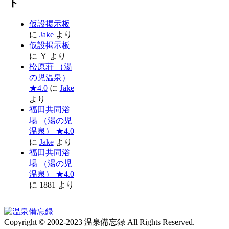
ト
仮設掲示板
に
Jake
より
仮設掲示板
に
Ｙ
より
松原荘 （湯
の児温泉）
★4.0
に
Jake
より
福田共同浴
場 （湯の児
温泉） ★4.0
に
Jake
より
福田共同浴
場 （湯の児
温泉） ★4.0
に
1881
より
Copyright © 2002-2023 温泉備忘録 All Rights Reserved.