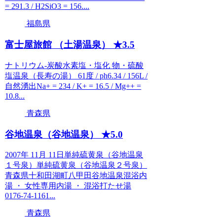
= 291.3 / H2SiO3 = 156....
福島県
富士屋旅館 （土湯温泉） ★3.5
ナトリウム-炭酸水素塩・塩化 物・硫酸
塩温泉（長寿の湯） 61度 / ph6.34 / 156L /
自然湧出Na+ = 234 / K+ = 16.5 / Mg++ =
10.8...
青森県
谷地温泉（谷地温泉） ★5.0
2007年 11月 11日単純硫黄泉（谷地温泉
１号泉）単純硫黄泉（谷地温泉２号泉）
青森県十和田湖町八甲田谷地温泉混浴内
湯 ・ 女性専用内湯 ・ 混浴打たせ湯
0176-74-1161...
青森県