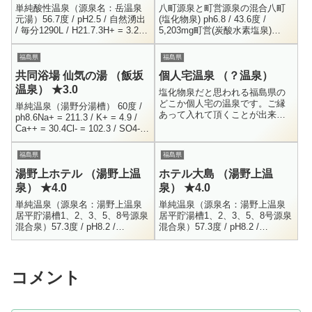
単純酸性温泉（源泉名：岳温泉
八町源泉と町営源泉の混合八町
元湯）56.7度 / pH2.5 / 自然湧出
(塩化物泉) ph6.8 / 43.6度 /
/ 毎分1290L / H21.7.3H+ = 3.2 /
5,203mg町営(炭酸水素塩泉)
Na+ = 14 / K+ = 6.4 /...
ph6.5 / 45.2度 / 3,699mg福島県
大沼郡金山町大字玉...
福島県
福島県
共同浴場 仙気の湯 （飯坂
個人宅温泉 （？温泉）
温泉） ★3.0
塩化物泉だと思われる福島県の
どこか個人宅の温泉です。ご縁
単純温泉（湯野分湯槽） 60度 /
あって入れて頂くことが出来ま
ph8.6Na+ = 211.3 / K+ = 4.9 /
した。ビリビリ来る熱さで気持
Ca++ = 30.4Cl- = 102.3 / SO4--
ちが良かったです！
= 328.1 / H...
福島県
福島県
湯野上ホテル （湯野上温
ホテル大島 （湯野上温
泉） ★4.0
泉） ★4.0
単純温泉（源泉名：湯野上温泉
単純温泉（源泉名：湯野上温泉
居平貯湯槽1、2、3、5、8号源泉
居平貯湯槽1、2、3、5、8号源泉
混合泉）57.3度 / pH8.2 /
混合泉）57.3度 / pH8.2 /
H10.6.25Na+ = 112.7 / K+ = 2.5
H10.6.25Na+ = 112.7 / K+ = 2.5
/ Ca+ =...
/ Ca+ =...
コメント