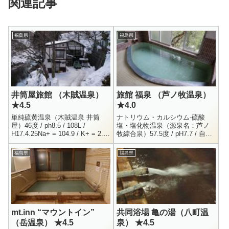
関連記事
福島県
福島県
井筒屋旅館 （木賊温泉）
旅館 福泉 （芦ノ牧温泉）
★4.5
★4.0
単純硫黄温泉（木賊温泉 井筒
ナトリウム・カルシウム-硫酸
屋）46度 / ph8.5 / 108L /
塩・塩化物温泉（源泉名：芦ノ
H17.4.25Na+ = 104.9 / K+ = 2.7
牧綜合泉）57.5度 / pH7.7 / 自然
/ Ca++ = 8.9 / Cl- = 1...
湧出 / 毎分1200L / H16.9.28Li+ =
0.7 / Na+ ...
福島県
福島県
mt.inn “マウントイン”
共同浴場 亀の湯（八町温
（岳温泉） ★4.5
泉） ★4.5