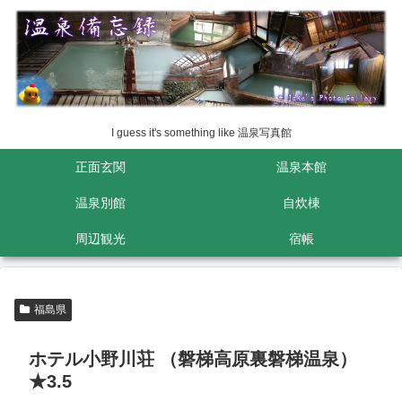
I guess it's something like 温泉写真館
正面玄関
温泉本館
温泉別館
自炊棟
周辺観光
宿帳
福島県
ホテル小野川荘 （磐梯高原裏磐梯温泉）
★3.5