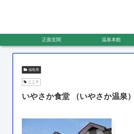
正面玄関
温泉本館
福島県
ここ？
いやさか食堂 （いやさか温泉） 