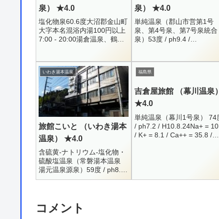
泉） ★4.0
泉） ★4.0
塩化物泉60.6度大沼郡金山町
単純温泉（郡山市営第1号
大字本名混浴内湯100円以上
泉、第4号泉、第7号泉統合
7:00 - 20:00湯倉温泉、鶴亀
泉）53度 / ph9.4 /
荘のすぐ近くにある共同浴場
H16.7.1Na+ = 127.2 / F- =
です。お風呂から溢れた廃湯
6.7 / Cl- = 67.7 / SO4-...
が析出して、ミニ古遠部状態
いわき湯本温泉
福島県
になっ...
吉倉屋旅館 （幕川温泉
★4.0
単純温泉（幕川1号泉） 74
/ ph7.2 / H10.8.24Na+ = 10
旅館こいと （いわき湯本
/ K+ = 8.1 / Ca++ = 35.8 /
温泉） ★4.0
Mg++ = 10.7Mn++ = ...
含硫黄-ナトリウム-塩化物・
硫酸塩温泉（常磐湯本温泉
湯元温泉源泉）59度 / ph8.1 /
H12.11.29Na+ = 523 / K+ =
16.2 / Ca++ = 5...
コメント