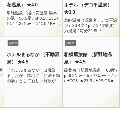
花温泉） ★4.0
ホテル （デコ平温泉）
★3.0
単純温泉（湯の花温泉 湯本
の湯）58.6度 / ph8.2 / 13L /
単純温泉（源泉名：デコ平温
H17.4.25Na+ = 141.5 / K+ =
泉）26.4度 / ph7.3 / 掘削動
8.8 / Ca++ = 39.2Cl- = 20...
力揚湯 / 毎分29.5L /
R5.6.26Na+ = 11 / K+ = 2.4 /
Mg+ = 4.1 /...
福島県
福島県
）
ホテルまるなか （不動温
相模屋旅館 （新野地温
泉） ★4.5
泉） ★4.5
度
「ホテルまるなか」は廃業し
硫黄泉（新野地温泉） 88度 /
.1
ましたが、跡地に「弘法不動
ph6.3Na+ = 5.2 / Ca++ = 7.3
の湯」として新しい施設がオ
/ HCO3- = 27.5 / H2SiO3 =
ープンしています。後日レポ
57.7HS- = 7 / H2S =...
ートを掲載する予定です。炭
酸水素塩泉？福島県岩瀬郡鏡
石町岡ノ内4180248...