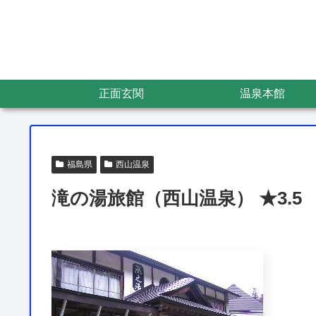
正面玄関
温泉本館
福島県
西山温泉
滝の湯旅館（西山温泉） ★3.5