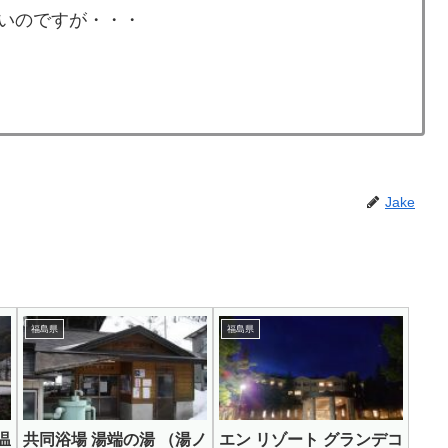
いのですが・・・
Jake
福島県
福島県
温
共同浴場 湯端の湯 （湯ノ
エン リゾート グランデコ