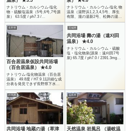
温泉） ★3.5
泉） ★4.0
ナトリウム・カルシウム-塩化
ナトリウム・カルシウム-塩化 物
物・硫酸塩温泉（5号,6号,7号源
温泉（湯野浜1,2,3,4,5号、厚生
泉） 63.5度 / ph7.3 /
有限、瀧の湯新2号、松舞の湯源
H10.12.25Na+ = 586.1 / K+ =
泉・混合温泉） 56.1度 / ph8.4 /
43.2 / Ca++...
H9.7.14Na+ = 129...
長野県
宮城県
共同浴場 壽の湯（遠刈田
温泉） ★4.0
ナトリウム・カルシウム・硫酸
塩・塩化物泉(源泉：遠刈田7号
泉) 65.7度 / ph7.0 / 2391.3mg宮
百合居温泉仮設共同浴場
城県刈田郡蔵王町遠刈田温泉男
（百合居温泉） ★4.0
女別内湯300円5:30 - 7:30...
ナトリウム-塩化物温泉（百合居
温泉） 49.8度 / H7.9.11詳細な成
分表を発見できず長野県下水内
郡栄村大字堺男女別内湯100円
12:00 - 20:00前々からとても気に
群馬県
福島県
な...
共同浴場 地蔵の湯（草津
天然温泉 岩風呂 （湯岐温