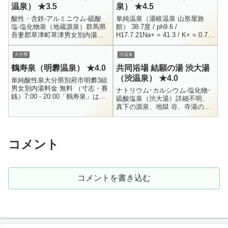
温泉） ★3.5
泉） ★4.5
酸性・含鉄-アルミニウム-硫酸
単純温泉（湯岐温泉 山形屋旅
塩-塩化物泉（地蔵源泉）群馬県
館） 38.7度 / ph9.6 /
吾妻郡草津町草津男女別内湯無
H17.7.21Na+ = 41.3 / K+ = 0.7 /
料6:00 - 22:00 （時間外は地元民
Ca++ = 1.3 / Cl- = 5.0SO4...
専用）私が大好きだった地蔵の
大分県
渋温泉
湯が2005年の6月...
鶴寿泉（明礬温泉） ★4.0
共同浴場 結願の湯 渋大湯
（渋温泉） ★4.0
単純酸性泉大分県別府市明礬3組
男女別内湯料金 無料 （寸志・賽
ナトリウム･カルシウム-塩化物･
銭）7:00 - 20:00「鶴寿泉」は、
硫酸塩泉（渋大湯）詳細不明、
明礬温泉でも「地蔵泉」と並ん
真下の源泉、地獄 谷、寺湯の３
で人気がある共同浴場で
つの混合らしい長野県下高井郡
す・・・って言うか、明礬温...
山ノ内町大字平穏男女別内湯ジ
モ専 （渋宿泊者は鍵を借りて利
用可...
コメント
コメントを書き込む