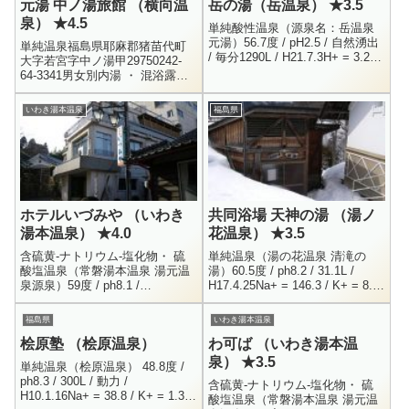
元湯 中ノ湯旅館 （横向温
岳の湯（岳温泉） ★3.5
泉） ★4.5
単純酸性温泉（源泉名：岳温泉
元湯）56.7度 / pH2.5 / 自然湧出
単純温泉福島県耶麻郡猪苗代町
/ 毎分1290L / H21.7.3H+ = 3.2 /
大字若宮字中ノ湯甲29750242-
Na+ = 14 / K+ = 6.4 /...
64-3341男女別内湯 ・ 混浴露
天？300円8:00 - 18:00今まで何
度か目の前を通っており、気に
いわき湯本温泉
福島県
なってい...
ホテルいづみや （いわき
共同浴場 天神の湯 （湯ノ
湯本温泉） ★4.0
花温泉） ★3.5
含硫黄-ナトリウム-塩化物・ 硫
単純温泉（湯の花温泉 清滝の
酸塩温泉（常磐湯本温泉 湯元温
湯）60.5度 / ph8.2 / 31.1L /
泉源泉）59度 / ph8.1 /
H17.4.25Na+ = 146.3 / K+ = 8.9
H12.11.29Na+ = 523 / K+ = 16.2
/ Ca++ = 40.2Cl- = ...
/ Ca++ = 5...
福島県
いわき湯本温泉
桧原塾 （桧原温泉）
わ可ば （いわき湯本温
泉） ★3.5
単純温泉（桧原温泉） 48.8度 /
ph8.3 / 300L / 動力 /
含硫黄-ナトリウム-塩化物・ 硫
H10.1.16Na+ = 38.8 / K+ = 1.3 /
酸塩温泉（常磐湯本温泉 湯元温