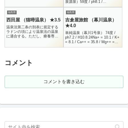
Mg++ = 0.1 / Ca++ =...
泉源泉）59度 / ph8.1 /
H12.11.29Na+ = 523 / K+ = 16.2
/ Ca++ = 5...
福島県
福島県
西田屋 （猫啼温泉） ★3.5
吉倉屋旅館 （幕川温泉）
★4.0
温泉法第二条の別表に規定する
ラドンの項により温泉法の温泉
単純温泉（幕川1号泉） 74度 /
に適合する。ただし、療養専に
ph7.2 / H10.8.24Na+ = 10.1 / K+
は該当しないので泉質名はな
= 8.1 / Ca++ = 35.8 / Mg++ =
い。（源泉名：猫啼の湯）15.0
10.7Mn++ = ...
度 / pH10.00 / 動力揚湯 ...
コメント
コメントを書き込む