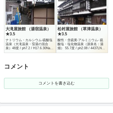
年・夏 －...
大滝屋旅館 （湯宿温泉）
松村屋旅館 （草津温泉）
★3.5
★3.5
ナトリウム・カルシウム-硫酸塩
酸性・含硫黄-アルミニウム- 硫
温泉（大滝温泉・窪湯の混合
酸塩・塩化物温泉（源泉名：湯
泉）48度 / ph7.2 / H17.6.30Na+
畑） 55.7度 / ph2.08 / 4437LNa+
= 236 / K+ = 3.34 / Mg++ = 0.76
= 43.5 / K+ = 13.5 / Ca++ = 72
/ ...
...
コメント
コメントを書き込む