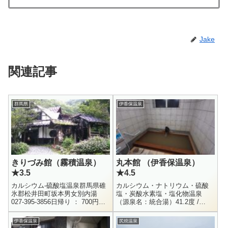
Jake
関連記事
群馬県
伊香保温泉
きりづみ館（霧積温泉）
丸本館 （伊香保温泉）
★3.5
★4.5
カルシウム-硫酸塩温泉群馬県碓
カルシウム・ナトリウム・硫酸
氷郡松井田町坂本男女別内湯
塩・炭酸水素塩・塩化物温泉
027-395-3856日帰り ： 700円営
（源泉名：統合湯）41.2度 /
業時間 昼間のみ（要予約）霧積
pH6.4 / 毎分4627L /
温泉は山の中に囲まれた静かな
H29.5.30Na+ = 101 / K+ = 8.7...
伊香保温泉
尻焼温泉
秘湯です。峠の釜飯で...