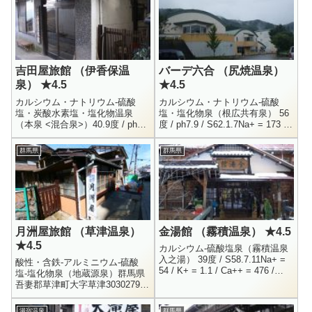
吉田屋旅館 （伊香保温
バーデ六合 （尻焼温泉）
泉） ★4.5
★4.5
カルシウム・ナトリウム-硫酸
カルシウム・ナトリウム-硫酸
塩・炭酸水素塩・塩化物温泉
塩・塩化物泉（根広共有泉） 56
（本泉 <混合泉>）40.9度 / ph6.4
度 / ph7.9 / S62.1.7Na+ = 173 /
/ H9.7.18Na+ = 105 / K+ = 10.2 /
K+ = 15 / Mg++ = 0.3 / Ca++
Mg++ =...
=...
群馬県
群馬県
月洲屋旅館 （草津温泉）
金湯館 （霧積温泉） ★4.5
★4.5
カルシウム-硫酸塩泉（霧積温泉
入之湯） 39度 / S58.7.11Na+ =
酸性・含鉄-アルミニウム-硫酸
54 / K+ = 1.1 / Ca++ = 476 /
塩-塩化物泉（地蔵源泉）群馬県
Mg++ = 0.72Cl- = 45....
吾妻郡草津町大字草津3030279-
88-3341内湯×1日帰り入浴不可宿
泊は3泊から、1泊3000円2004
湯宿温泉
群馬県