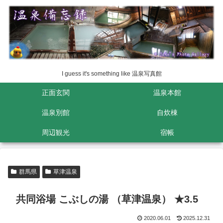
I guess it's something like 温泉写真館
正面玄関
温泉本館
温泉別館
自炊棟
周辺観光
宿帳
群馬県
草津温泉
共同浴場 こぶしの湯 （草津温泉） ★3.5
2020.06.01
2025.12.31