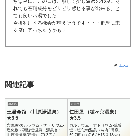
ちなみに、この日は、珍しく少し温めの43度。そ
れでも芒硝成分をビリビリ感じる事が出来る、と
ても良いお湯でした！
今後利用する機会が増えそうです・・・群馬に来
る度に寄っちゃうかも？
Jake
関連記事
群馬県
群馬県
王湯会館 （川原湯温泉）
仁田屋 （猿ヶ京温泉）
★3.5
★3.5
含硫黄-カルシウム・ナトリウム-
カルシウム・ナトリウム-硫酸
塩化物・硫酸塩温泉（源泉名：
塩・塩化物温泉（村有1号泉）
川原湯温泉(新湯)）79.3度 /
59.7度 / ph7.6 / H15.3.18Na+ =