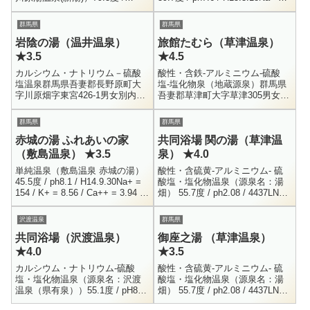
pH7.2 / H23.6.6Na+ = 352 / K+ =
215 / K+ = 19.1 / Ca++ = 230 /
6.93 / Ca+...
...
群馬県
群馬県
岩陰の湯（温井温泉）
旅館たむら（草津温泉）
★3.5
★4.5
カルシウム・ナトリウム－硫酸
酸性・含鉄-アルミニウム-硫酸
塩温泉群馬県吾妻郡長野原町大
塩-塩化物泉（地蔵源泉）群馬県
字川原畑字東宮426-1男女別内湯
吾妻郡草津町大字草津305男女別
300円9:00 - 17:00温井温泉「岩
内湯 ・ 露天風呂0279-88-
陰の湯」は、吾妻川を挟んだ川
2045700円 （和風村湯巡り手形
群馬県
群馬県
原湯温泉の反対側に...
使用）営業時間 要...
赤城の湯 ふれあいの家
共同浴場 関の湯（草津温
（敷島温泉） ★3.5
泉） ★4.0
単純温泉（敷島温泉 赤城の湯）
酸性・含硫黄-アルミニウム- 硫
45.5度 / ph8.1 / H14.9.30Na+ =
酸塩・塩化物温泉（源泉名：湯
154 / K+ = 8.56 / Ca++ = 3.94 /
畑） 55.7度 / ph2.08 / 4437LNa+
Cl- = 19.5F-...
= 43.5 / K+ = 13.5 / Ca++ = 72
...
沢渡温泉
群馬県
共同浴場（沢渡温泉）
御座之湯 （草津温泉）
★4.0
★3.5
カルシウム・ナトリウム-硫酸
酸性・含硫黄-アルミニウム- 硫
塩・塩化物温泉（源泉名：沢渡
酸塩・塩化物温泉（源泉名：湯
温泉（県有泉））55.1度 / pH8.5
畑） 55.7度 / ph2.08 / 4437LNa+
/ 毎分161L / 動力揚湯 /
= 43.5 / K+ = 13.5 / Ca++ = 72