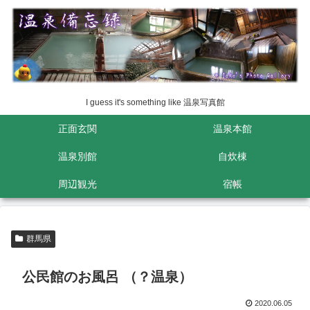
I guess it's something like 温泉写真館
正面玄関
温泉本館
温泉別館
自炊棟
周辺観光
宿帳
群馬県
公民館のお風呂 （？温泉）
2020.06.05