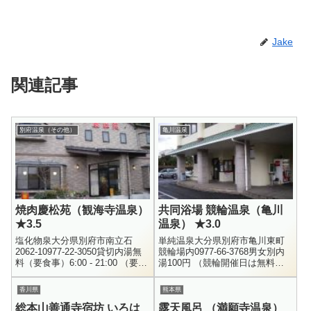
Jake
関連記事
別府温泉（その他）
亀川温泉
焼肉慶松苑（観海寺温泉）
共同浴場 競輪温泉（亀川
★3.5
温泉） ★3.0
塩化物泉大分県別府市南立石
単純温泉大分県別府市亀川東町
2062-10977-22-3050貸切内湯無
競輪場内0977-66-3768男女別内
料（要食事）6:00 - 21:00 （要確
湯100円 （競輪開催日は無料）
認）観海寺温泉の一角にある焼
7:00 - 10:00 / 14:00 - 22:00（競
肉屋さんです。建物裏には湯煙
輪開催日は時間変更あ...
香川県
熊本県
が立ち上...
総本山善通寺宿坊 いろは
露天風呂 （満願寺温泉）