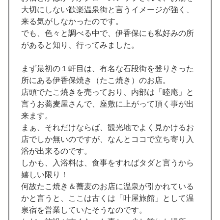
大切にしない歓楽温泉街と言うイメージが強く、
来る気がしなかったのです。
でも、色々と調べる中で、伊香保にも私好みの所
があると知り、行ってみました。
まず最初の１軒目は、有名な石段街を登りきった
所にある伊香保焼き（たこ焼き）のお店。
店頭でたこ焼きを売っており、内部は「睦庵」と
言うお蕎麦屋さんで、座敷に上がって頂く事が出
来ます。
まぁ、それだけならば、観光地でよく見かけるお
店でしか無いのですが、なんとココで立ち寄り入
浴が出来るのです。
しかも、入浴料は、食事をすればタダと言うから
嬉しい限り！
何故たこ焼き＆蕎麦のお店に温泉が引かれている
かと言うと、ここは古くは「叶屋旅館」として温
泉宿を営業していたそうなのです。