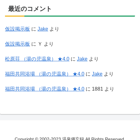
最近のコメント
仮設掲示板
に
Jake
より
仮設掲示板
に
Ｙ
より
松原荘 （湯の児温泉） ★4.0
に
Jake
より
福田共同浴場 （湯の児温泉） ★4.0
に
Jake
より
福田共同浴場 （湯の児温泉） ★4.0
に
1881
より
Copyright © 2002-2023 温泉備忘録 All Rights Reserved.