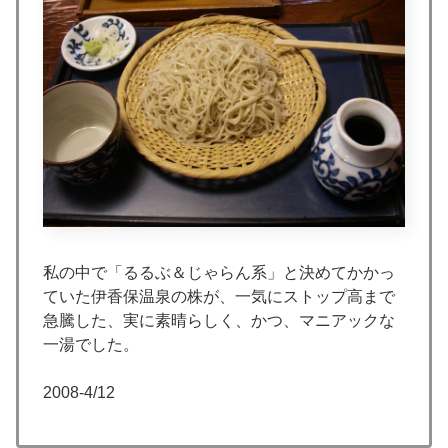
私の中で「るるぶ＆じゃらん系」と決めてかかっ
ていた伊香保温泉の株が、一気にストップ高まで
急騰した、実に素晴らしく、かつ、マニアックな
一湯でした。
2008-4/12