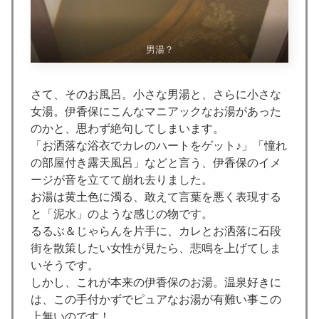
男湯？
さて、そのお風呂。小さな男湯と、さらに小さな
女湯。伊香保にこんなマニアックなお湯があった
のかと、思わず絶句してしまいます。
「お洒落な浴衣でカレのハートをゲット♪」「憧れ
の部屋付き露天風呂」などと言う、伊香保のイメ
ージが音を立てて崩れ去りました。
お湯は黄土色に濁る、敢えて言葉を悪く表現する
と「泥水」のような感じの物です。
るるぶ＆じゃらんを片手に、カレとお洒落に石段
街を散策したい女性が見たら、悲鳴を上げてしま
いそうです。
しかし、これが本来の伊香保のお湯。温泉好きに
は、この手付かずでピュアなお湯が有難い事この
上無いのです！