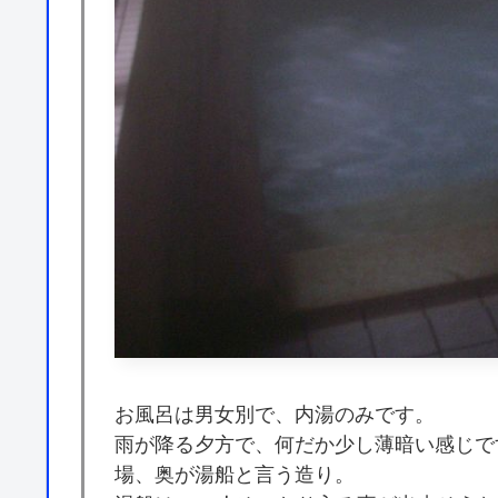
お風呂は男女別で、内湯のみです。
雨が降る夕方で、何だか少し薄暗い感じで
場、奥が湯船と言う造り。