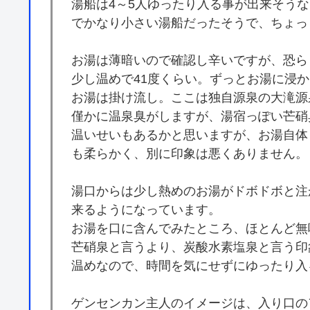
湯船は4～5人ゆったり入る事が出来そう
でかなり小さい湯船だったそうで、ちょっ
お湯は薄暗いので確認し辛いですが、恐ら
少し温めで41度くらい。ずっとお湯に浸
お湯は掛け流し。ここは独自源泉の大滝源
僅かに温泉臭がしますが、湯宿っぽい芒硝
温いせいもあるかと思いますが、お湯自体
も柔らかく、別に印象は悪くありません。
湯口からは少し熱めのお湯がドボドボと注
来るようになっています。
お湯を口に含んでみたところ、ほとんど無
芒硝泉と言うより、炭酸水素塩泉と言う印
温めなので、時間を気にせずにゆったり入
ゲンセンカン主人のイメージは、入り口の