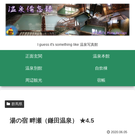
I guess it's something like 温泉写真館
正面玄関
温泉本館
温泉別館
自炊棟
周辺観光
宿帳
群馬県
湯の宿 畔瀬（鎌田温泉） ★4.5
2020.06.05