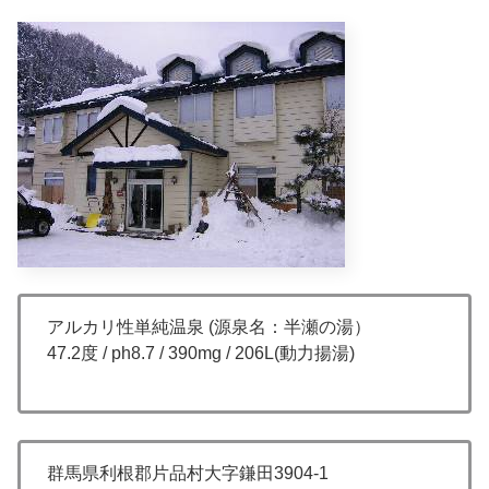
アルカリ性単純温泉 (源泉名：半瀬の湯）
47.2度 / ph8.7 / 390mg / 206L(動力揚湯)
群馬県利根郡片品村大字鎌田3904-1