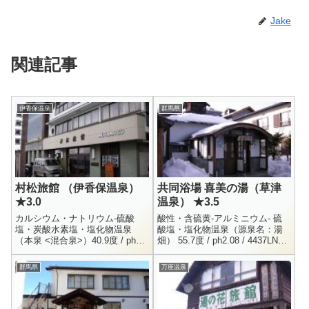
Jake
関連記事
伊香保温泉
群馬県
村松旅館 （伊香保温泉）
共同浴場 喜美の湯（草津
★3.0
温泉） ★3.5
カルシウム・ナトリウム-硫酸
酸性・含硫黄-アルミニウム- 硫
塩・炭酸水素塩・塩化物温泉
酸塩・塩化物温泉（源泉名：湯
（本泉 <混合泉>）40.9度 / ph6.4
畑） 55.7度 / ph2.08 / 4437LNa+
/ H9.7.18Na+ = 105 / K+ = 10.2 /
= 43.5 / K+ = 13.5 / Ca++ = 72
Mg++ =...
...
群馬県
万座温泉