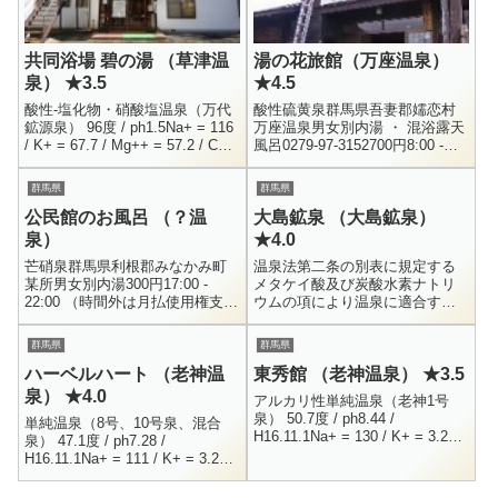
共同浴場 碧の湯 （草津温
湯の花旅館（万座温泉）
泉） ★3.5
★4.5
酸性-塩化物・硝酸塩温泉（万代
酸性硫黄泉群馬県吾妻郡嬬恋村
鉱源泉） 96度 / ph1.5Na+ = 116
万座温泉男女別内湯 ・ 混浴露天
/ K+ = 67.7 / Mg++ = 57.2 / Ca+
風呂0279-97-3152700円8:00 -
= 98.3Fe++ = 11.1...
18:00サルノコシカケ風呂で知ら
れる、万座温泉「湯の花旅館」
群馬県
群馬県
へ行って...
公民館のお風呂 （？温
大島鉱泉 （大島鉱泉）
泉）
★4.0
芒硝泉群馬県利根郡みなかみ町
温泉法第二条の別表に規定する
某所男女別内湯300円17:00 -
メタケイ酸及び炭酸水素ナトリ
22:00 （時間外は月払使用権支払
ウムの項により温泉に適合する
者のみ）某有名温泉地の一角、
（源泉名：榊の湯） 14.5度 /
そこに公民館のような建物があ
pH9.0 / 掘削自噴 / R1.9.24Na+ =
群馬県
群馬県
り、なんとそこに温泉が...
22...
ハーベルハート （老神温
東秀館 （老神温泉） ★3.5
泉） ★4.0
アルカリ性単純温泉（老神1号
泉） 50.7度 / ph8.44 /
単純温泉（8号、10号泉、混合
H16.11.1Na+ = 130 / K+ = 3.23 /
泉） 47.1度 / ph7.28 /
Mg++ = 1.4 / Ca++ = 30.9...
H16.11.1Na+ = 111 / K+ = 3.28 /
Mg++ = 0.96 / Ca++ = 23...