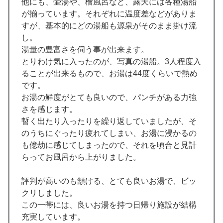
他にも、壷湯や、檜風呂など、露天には各種湯船
が揃っています。それぞれに温度差などがありま
すが、基本的にどの湯船も源泉がそのまま掛け流
し。
湯量の豊富さを伺う事が出来ます。
とりわけ気に入ったのが、写真の湯船。3人程度入
ることが出来るもので、お湯は44度くらいで熱め
です。
お湯の鮮度がとても良いので、パンチがある力強
さを感じます。
暫く出たり入ったりを繰り返していましたが、そ
のうちにぐったり疲れてしまい、お湯に浸かるの
も億劫に感じてしまったので、それを頃合と見計
らってお風呂から上がりました。
評判が高いのも頷ける、とても良いお湯で、ビッ
クリしました。
この一帯には、良いお湯を持つ日帰り施設が結構
充実しています。