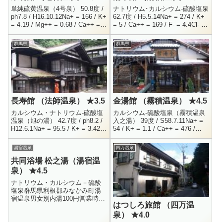
単純硫黄温泉（4号泉） 50.8度 /
ナトリウム･カルシウム-硫酸塩泉
ph7.8 / H16.10.12Na+ = 166 / K+
62.7度 / H5.5.14Na+ = 274 / K+
= 4.19 / Mg++ = 0.68 / Ca++ =
= 5 / Ca++ = 169 / F- = 4.4Cl- =
24.6Al++...
131 / SO4--...
群馬県
群馬県
長寿館 （法師温泉） ★3.5
金湯館 （霧積温泉） ★4.5
カルシウム・ナトリウム-硫酸塩
カルシウム-硫酸塩泉（霧積温泉
温泉（旭の湯） 42.7度 / ph8.2 /
入之湯） 39度 / S58.7.11Na+ =
H12.6.1Na+ = 95.5 / K+ = 3.42 /
54 / K+ = 1.1 / Ca++ = 476 /
Mg++ = 0.2 / Ca++ =...
Mg++ = 0.72Cl- = 45....
湯宿温泉
四万温泉
共同浴場 松之湯（湯宿温
泉） ★4.5
ナトリウム・カルシウム－硫酸
塩泉群馬県利根郡みなかみ町湯
宿温泉男女別内湯100円営業時間
はつしろ旅館 （四万温
不定期（鍵が開いていれば入れ
泉） ★4.0
る）湯宿温泉に4箇所ある共同浴