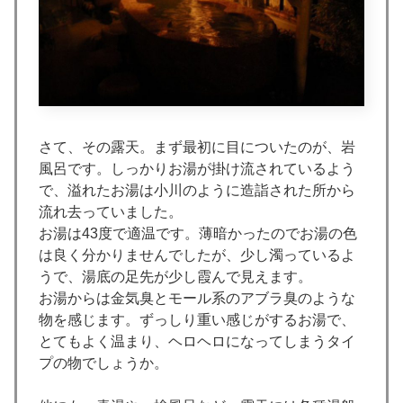
さて、その露天。まず最初に目についたのが、岩
風呂です。しっかりお湯が掛け流されているよう
で、溢れたお湯は小川のように造詣された所から
流れ去っていました。
お湯は43度で適温です。薄暗かったのでお湯の色
は良く分かりませんでしたが、少し濁っているよ
うで、湯底の足先が少し霞んで見えます。
お湯からは金気臭とモール系のアブラ臭のような
物を感じます。ずっしり重い感じがするお湯で、
とてもよく温まり、ヘロヘロになってしまうタイ
プの物でしょうか。