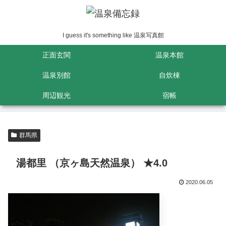
I guess it's something like 温泉写真館
正面玄関
温泉本館
温泉別館
自炊棟
周辺観光
宿帳
群馬県
湯都里 （京ヶ島天然温泉） ★4.0
2020.06.05