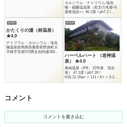
場のひとつです。湯宿温泉のメ
カルシウム・ナトリウム-塩化
イン...
物・硫酸塩温泉（岩文の滝湯<6
源泉混合>）46.2度 / ph7.2 /
H16.11.5Na+ = 285 / K+ = 34.2 /
Mg++ = ...
群馬県
群馬県
かたくりの湯（林温泉）
★4.0
ナトリウム・カルシウム－塩化
物温泉群馬県吾妻郡長野原町大
字林字宮原570男女別内湯300円
ハーベルハート （老神温
9:00 - 17:00林温泉「かたくりの
泉） ★4.0
湯」は「岩陰の湯」と同じく、
八ツ場ダムの建設計画...
単純温泉（8号、10号泉、混合
泉） 47.1度 / ph7.28 /
H16.11.1Na+ = 111 / K+ = 3.28 /
Mg++ = 0.96 / Ca++ = 23...
コメント
コメントを書き込む