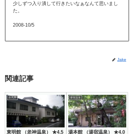
少しずつ入り潰して行きたいなぁなんて思いまし
た。
2008-10/5
Jake
関連記事
群馬県
湯宿温泉
東明館 （老神温泉） ★4.5
湯本館 （湯宿温泉） ★4.0