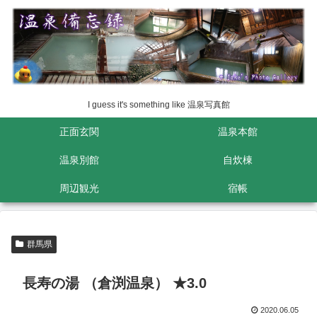
I guess it's something like 温泉写真館
正面玄関
温泉本館
温泉別館
自炊棟
周辺観光
宿帳
群馬県
長寿の湯 （倉渕温泉） ★3.0
2020.06.05