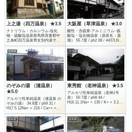
上之湯（四万温泉） ★3.5
大阪屋（草津温泉） ★3.0
ナトリウム・カルシウム-塩化
酸性・含硫黄-アルミニウム- 硫
物・硫酸塩温泉群馬県吾妻郡中
酸塩・塩化物温泉（源泉名：湯
之条町四万温泉男女別内湯寸志
畑） 55.7度 / ph2.08 / 4437LNa+
9:00 - 15:00上之湯は四万温泉に3
= 43.5 / K+ = 13.5 / Ca++ = 72
箇所ある共同浴場のうちの一つ
...
群馬県
群馬県
で、四万やまぐち館などが...
のぞみの湯 （漣温泉）
東秀館 （老神温泉） ★3.5
★5.0
アルカリ性単純温泉（老神1号
泉） 50.7度 / ph8.44 /
アルカリ性単純温泉（漣温泉 の
H16.11.1Na+ = 130 / K+ = 3.23 /
ぞみの湯） 34.8度 / ph9.31 /
Mg++ = 1.4 / Ca++ = 30.9...
H17.5.12Na+ = 216 / Ca++ =
13.5 / Cl- = 102 / F- = 4...
群馬県
群馬県