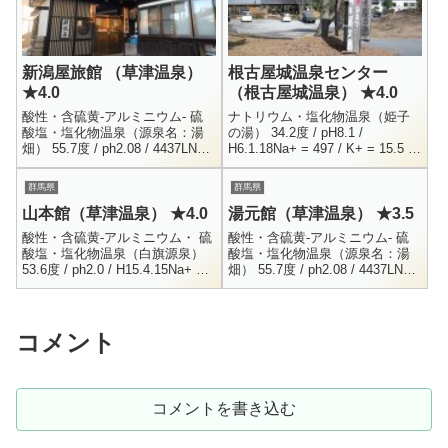
新潟屋旅館 （草津温泉）
根古屋城温泉センター
★4.0
（根古屋城温泉） ★4.0
酸性・含硫黄-アルミニウム- 硫
ナトリウム・塩化物温泉（姫子
酸塩・塩化物温泉（源泉名：湯
の湯） 34.2度 / pH8.1 /
畑） 55.7度 / ph2.08 / 4437LNa+
H6.1.18Na+ = 497 / K+ = 15.5 /
= 43.5 / K+ = 13.5 / Ca++ = 72
Mg++ = 2 / Ca++ = 41.5Cl-...
...
群馬県
群馬県
山本館（草津温泉） ★4.0
湯元館（草津温泉） ★3.5
酸性・含硫黄-アルミニウム・ 硫
酸性・含硫黄-アルミニウム- 硫
酸塩・塩化物温泉（白旗源泉）
酸塩・塩化物温泉（源泉名：湯
53.6度 / ph2.0 / H15.4.15Na+ =
畑） 55.7度 / ph2.08 / 4437LNa+
61.4 / K+ = 27.4 / Mg++ = 34....
= 43.5 / K+ = 13.5 / Ca++ = 72
...
コメント
コメントを書き込む