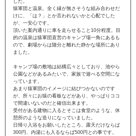
した。
猿軍団と温泉。全く縁が無さそうな組み合わせだ
けに、「は？」とか言われないかと心配でした
が、一安心です。
頂いた案内通りに車を走らせること10分程度。目
的の温泉は猿軍団直営のキャンプ場一角にあるも
ので、劇場からは随分と離れた静かな場所にあり
ました。
キャンプ場の敷地は結構広々としており、池やら
公園などがあるみたいで、家族で遊べる空間にな
っています。
あまり猿軍団のイメージに結びつかないのです
が、所々にお猿の看板などがあり、やっぱりココ
で間違いないのだと確信出来ます。
受付がある建物に入るとそこは食堂のような、休
憩所のような造りになっていました。
日帰り入浴をお願いしたところ、露天だけならば
300円、内湯にも入るならば500円との事です。