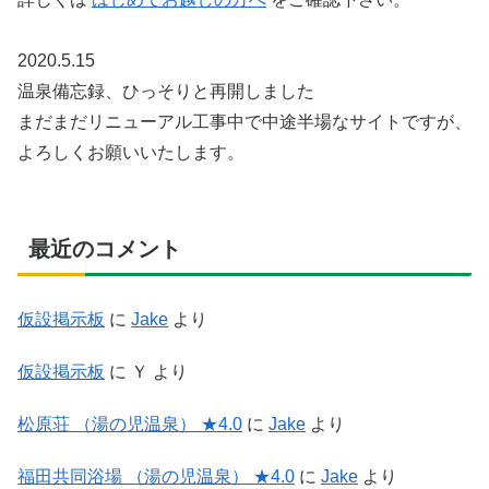
2020.5.15
温泉備忘録、ひっそりと再開しました
まだまだリニューアル工事中で中途半場なサイトですが、
よろしくお願いいたします。
最近のコメント
仮設掲示板
に
Jake
より
仮設掲示板
に
Ｙ
より
松原荘 （湯の児温泉） ★4.0
に
Jake
より
福田共同浴場 （湯の児温泉） ★4.0
に
Jake
より