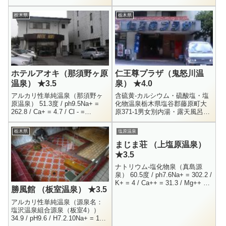
自然湧出 / H15.12.12Na+ = 39.2
用？）・混浴露天・女性用露天
/ K+ = 19....
大人（中学生以上）800円、小学
栃木県
栃木県
生500円9:00 ～ 1...
ホテルアオキ（那須野ヶ原
仁王尊プラザ（鬼怒川温
温泉） ★3.5
泉） ★4.0
アルカリ性単純温泉（那須野ヶ
含硫黄-カルシウム・硫酸塩・塩
原温泉） 51.3度 / ph9.5Na+ =
化物温泉栃木県塩谷郡藤原町大
262.8 / Ca+ = 4.7 / Cl - =
原371-1男女別内湯・露天風呂
313.4SO4-- = 55.3 / HCO2-...
0288-76-2721500円8:00 - 22:00
関東近郊に住んでいる人であれ
栃木県
塩原温泉
ば、温...
まじま荘 （上塩原温泉）
★3.5
ナトリウム-塩化物泉（真島源
泉） 60.5度 / ph7.6Na+ = 302.2 /
K+ = 4 / Ca++ = 31.3 / Mg++ =
勝風館 （板室温泉） ★3.5
2.9Cl- = 381.8 /...
アルカリ性単純温泉（源泉名：
塩沢温泉組合源泉（板室4））
34.9 / pH9.6 / H7.2.10Na+ = 158