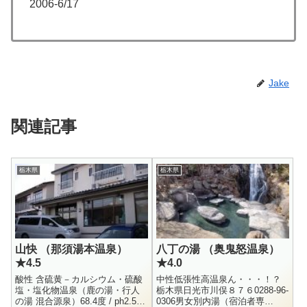
2006-6/17
Jake
関連記事
栃木県
栃木県
山快 （那須湯本温泉）
八丁の湯 （奥鬼怒温泉）
★4.5
★4.0
酸性 含硫黄－カルシウム・硫酸
中性低張性高温泉ん・・・！？
塩・塩化物温泉（鹿の湯・行人
栃木県日光市川俣８７６0288-96-
の湯 混合源泉）68.4度 / ph2.5 /
0306男女別内湯（宿泊者専