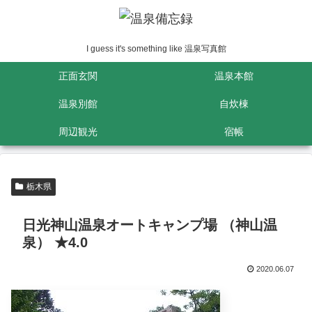
I guess it's something like 温泉写真館
正面玄関
温泉本館
温泉別館
自炊棟
周辺観光
宿帳
栃木県
日光神山温泉オートキャンプ場 （神山温
泉） ★4.0
2020.06.07