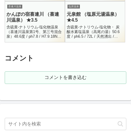
/ K+ = 0.9 / Ca++ = 65.9 /
Mg+...
喜連川温泉
塩原温泉
かんぽの宿喜連川 （喜連
元泉館 （塩原元湯温泉）
川温泉） ★3.5
★4.5
含硫黄-ナトリウム-塩化物温泉
含硫黄-ナトリウム-塩化物・ 炭
（喜連川温泉第1号、第三号混合
酸水素塩温泉（高尾の湯）50.6
泉）48.6度 / ph7.8 / H7.9.18Na+
度 / ph6.5 / 72L / 天然湧出 /
= 2417.4 / K+ = 40.8 / Ca++ =
H16.3.9Na+ = 829.3 / K+ = 61.2
1...
/ ...
コメント
コメントを書き込む