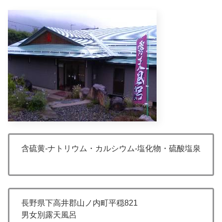
含硫黄-ナトリウム・カルシウム-塩化物・硫酸塩泉
長野県下高井郡山ノ内町平穏821
男女別露天風呂