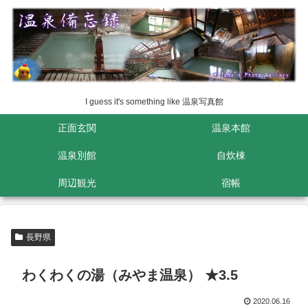
I guess it's something like 温泉写真館
正面玄関
温泉本館
温泉別館
自炊棟
周辺観光
宿帳
長野県
わくわくの湯（みやま温泉） ★3.5
2020.06.16