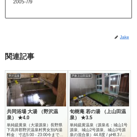
2005-7/9
Jake
関連記事
野沢温泉
戸倉上山田温泉
共同浴場 大湯 （野沢温
旬樹庵 若の湯 （上山田温
泉） ★4.0
泉） ★3.5
単純硫黄泉（大湯源泉）長野県
単純硫黄温泉（源泉名：城山1号
下高井郡野沢温泉村男女別内湯
源泉、城山2号源泉、城山3号源
料金 : 寸志5:00 - 23:00今まで
泉の混合泉）44.8度 / pH8.3 /