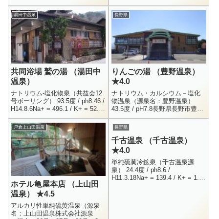
度々訪れている野沢温泉。その
H21.6.26Li+ = 0.1 / Na+ = 146.3
中心にある大湯に再訪して参り
/ K+ =...
湯田中温泉
長野県
ました。相変わらず良い雰...
共同浴場 鷲の湯 （湯田中
りんごの湯 （豊野温泉）
温泉）
★4.0
ナトリウム-塩化物泉（共益会12
ナトリウム・カルシウム－塩化
号ボーリング） 93.5度 / ph8.46 /
物温泉（源泉名：豊野温泉）
H14.8.6Na+ = 496.1 / K+ = 52.8
43.5度 / pH7.8長野県長野市豊野
/ Ca++ = 67.4 / Cl...
町石417026-257-6161男女別内
湯・露天風呂大人 550円、小学
戸倉上山田温泉
長野県
生 300...
千古温泉 （千古温泉）
★4.0
単純硫黄冷鉱泉（千古温泉源
泉） 24.4度 / ph8.6 /
H11.3.18Na+ = 139.4 / K+ = 1.1
ホテル亀屋本店 （上山田
/ Ca++ = 38.7 / Mg++ = 0.5F...
温泉） ★4.5
アルカリ性単純硫黄温泉（源泉
名：上山田温泉株式会社源泉