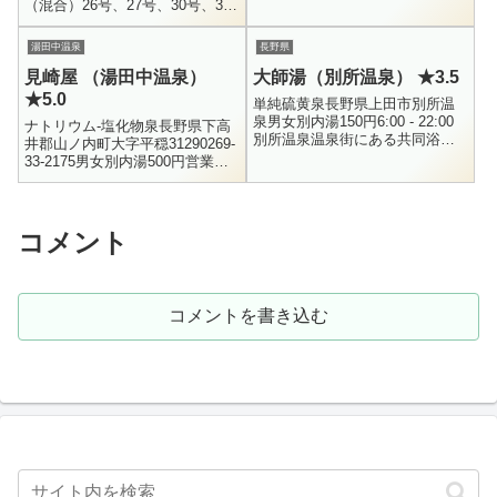
（混合）26号、27号、30号、32
号、35号、40号、41号、3号、46
号）44度 / pH8.7 / 掘削動力揚湯
湯田中温泉
長野県
/ R...
見崎屋 （湯田中温泉）
大師湯（別所温泉） ★3.5
★5.0
単純硫黄泉長野県上田市別所温
泉男女別内湯150円6:00 - 22:00
ナトリウム-塩化物泉長野県下高
別所温泉温泉街にある共同浴場
井郡山ノ内町大字平穏31290269-
です。別所温泉には3箇所（相染
33-2175男女別内湯500円営業時
閣も含めると4箇所）共同浴場が
間 要相談湯田中温泉の大湯。そ
あり、そのうちの一つ...
のすぐ隣にある旅館、見崎屋さ
んです。何度か前...
コメント
コメントを書き込む