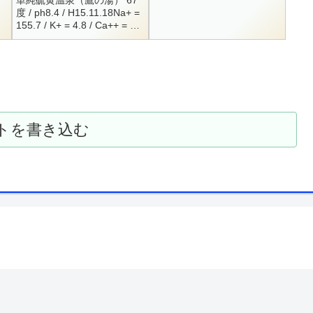
単純硫黄温泉（鷹の湯） 67
可能）6:00 - 22:00渋温泉に9
度 / ph8.4 / H15.11.18Na+ =
箇所ある共同浴場のひとつで
ノ
155.7 / K+ = 4.8 / Ca++ = 54
す。基本的に...
/ Al+++ = 0.4Cl- = 7...
時間
トを書き込む