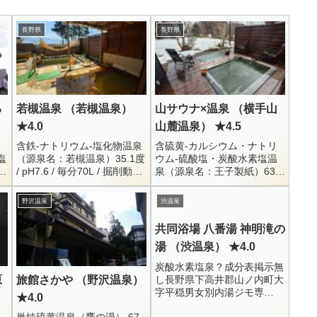
長野県
長野県
る
若槻温泉 （若槻温泉）
山サウナ×温泉 （横手山
★4.0
山麓温泉） ★4.5
含鉄-ナトリウム-塩化物温泉
含硫黄-カルシウム・ナトリ
塩
（源泉名：若槻温泉）35.1度
ウム-硫酸塩・炭酸水素塩温
大
/ pH7.6 / 毎分70L / 掘削動力
泉（源泉名：王子製紙）63.2
露
揚湯 / R7.6.2Li+ = 0.2 / Na+
度 /pH6.6 / 掘削動力揚湯 / 毎
= 1227 / K+...
分16.6L / R5.11.8Li+ = 0.01
野沢温泉
渋温泉
/...
共同浴場 八番湯 神明滝の
湯 （渋温泉） ★4.0
炭酸水素塩泉？成分表掲示無
し長野県下高井郡山ノ内町大
原
旅館さかや （野沢温泉）
字平穏男女別内湯ジモ専
★4.0
（渋宿泊者は鍵を借りて利用