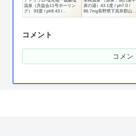
ナトリウム-塩化物・硫酸塩
単純温泉 （源泉：熊の湯平
温泉（共益会11号ボーリン
床の湯）43.1度 / ph7.0 /
グ） 93度 / ph8.43 /
86.7mg長野県下高井郡山
H14.8.6Na+ = 416.8 / K+ =
内町ほたる温泉男女別内湯
42.4 / Ca++ = 65.6 /...
0269-34-2121500円営業
要確認？ほたる温泉...
コメント
コメン