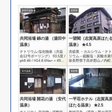
湯田中温泉
長野県
共同浴場 錦の湯 （湯田中
一望閣（志賀高原ほた
温泉）
温泉） ★4.5
ナトリウム-塩化物泉（共益
含硫黄 －カルシウム・ナト
会12号ボーリング） 93.5度 /
リウム－硫酸塩・炭酸水素
ph8.46 / H14.8.6Na+ = 496.1
泉長野県下高井郡山ノ内町
/ K+ = 52.8 / Ca++ = 67.4 /
字平穏7148男女別内湯 ・ 
Cl...
天風呂0269-34-2031日帰
安代温泉
長野県
り： 内湯700円 / 露天500
円...
共同浴場 開花の湯 （安代
一平荘ホテル（志賀高
温泉）
ほたる温泉） ★2.5