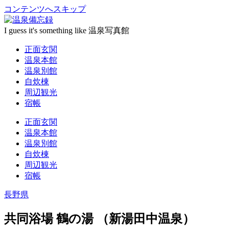
コンテンツへスキップ
I guess it's something like 温泉写真館
正面玄関
温泉本館
温泉別館
自炊棟
周辺観光
宿帳
正面玄関
温泉本館
温泉別館
自炊棟
周辺観光
宿帳
長野県
共同浴場 鶴の湯 （新湯田中温泉）