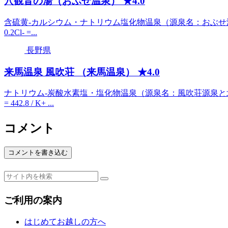
穴観音の湯（おぶせ温泉） ★4.0
含硫黄-カルシウム・ナトリウム塩化物温泉（源泉名：おぶせ温泉） 42.1度 / ph
0.2Cl- =...
長野県
来馬温泉 風吹荘 （来馬温泉） ★4.0
ナトリウム-炭酸水素塩・塩化物温泉（源泉名：風吹荘源泉と北小谷源泉の混合泉）4
= 442.8 / K+ ...
コメント
コメントを書き込む
ご利用の案内
はじめてお越しの方へ