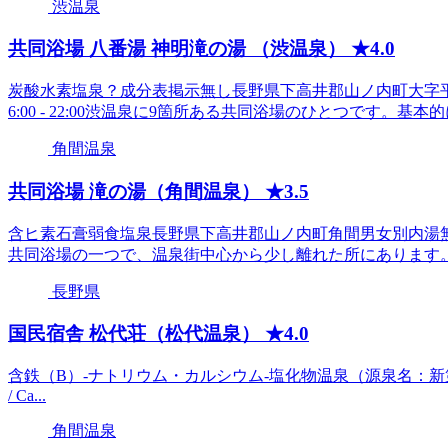
渋温泉
共同浴場 八番湯 神明滝の湯 （渋温泉） ★4.0
炭酸水素塩泉？成分表掲示無し長野県下高井郡山ノ内町大字
6:00 - 22:00渋温泉に9箇所ある共同浴場のひとつです。基本的に
角間温泉
共同浴場 滝の湯（角間温泉） ★3.5
含ヒ素石膏弱食塩泉長野県下高井郡山ノ内町角間男女別内湯無料朝
共同浴場の一つで、温泉街中心から少し離れた所にあります。ち
長野県
国民宿舎 松代荘（松代温泉） ★4.0
含鉄（B）-ナトリウム・カルシウム-塩化物温泉（源泉名：新第3号泉） 46.4度 / 
/ Ca...
角間温泉