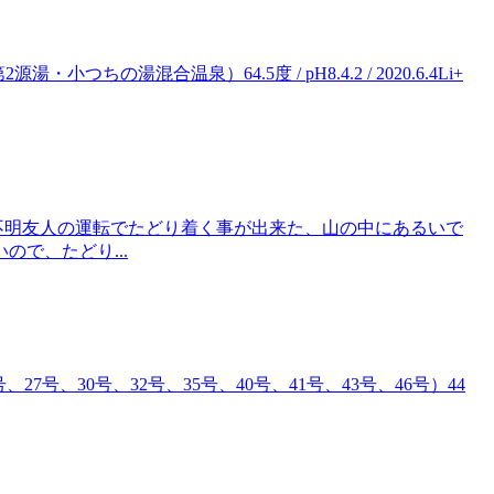
の湯混合温泉）64.5度 / pH8.4.2 / 2020.6.4Li+
 不明友人の運転でたどり着く事が出来た、山の中にあるいで
で、たどり...
7号、30号、32号、35号、40号、41号、43号、46号）44