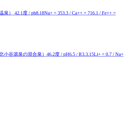
8.18Na+ = 353.3 / Ca++ = 716.1 / Fe++ =
6.2度 / pH6.5 / R3.3.15Li+ = 0.7 / Na+