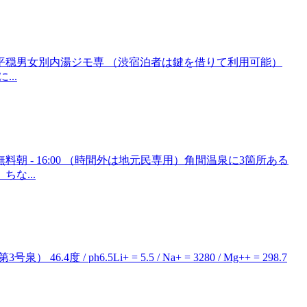
平穏男女別内湯ジモ専 （渋宿泊者は鍵を借りて利用可能）
...
 - 16:00 （時間外は地元民専用）角間温泉に3箇所ある
な...
ph6.5Li+ = 5.5 / Na+ = 3280 / Mg++ = 298.7