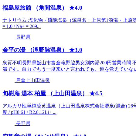
福島屋旅館 （角間温泉） ★4.0
ナトリウム-塩化物・硫酸塩泉（源泉名：上原第1源湯・上原第2源湯・小つち
= 1.0 / Na+ = 269...
長野県
金平の湯 （滝野脇温泉） ★3.0
泉質不明長野県飯山市富倉滝野脇男女別内湯200円営業時間
湯です。自力でもう一度来いと言われても、道を覚えていないの
戸倉上山田温泉
旬樹庵 湯本 柏屋 （上山田温泉） ★4.5
アルカリ性単純硫黄温泉（上山田温泉株式会社源泉(混合) 26号、2
度 / pH8.61 / R2.8.12Li+ ...
長野県