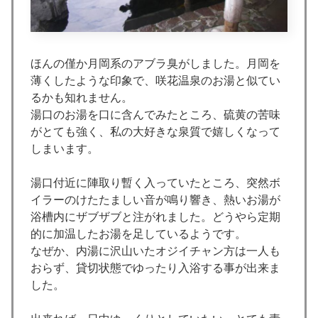
ほんの僅か月岡系のアブラ臭がしました。月岡を
薄くしたような印象で、咲花温泉のお湯と似てい
るかも知れません。
湯口のお湯を口に含んでみたところ、硫黄の苦味
がとても強く、私の大好きな泉質で嬉しくなって
しまいます。
湯口付近に陣取り暫く入っていたところ、突然ボ
イラーのけたたましい音が鳴り響き、熱いお湯が
浴槽内にザブザブと注がれました。どうやら定期
的に加温したお湯を足しているようです。
なぜか、内湯に沢山いたオジイチャン方は一人も
おらず、貸切状態でゆったり入浴する事が出来ま
した。