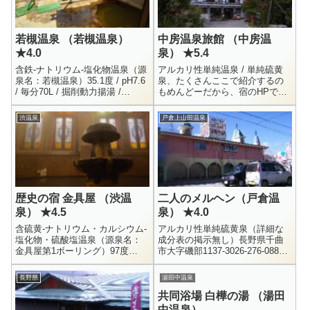
若槻温泉 （若槻温泉）
中房温泉旅館 （中房温
★4.0
泉） ★5.4
含鉄-ナトリウム-塩化物温泉（源
アルカリ性単純温泉 / 単純硫黄
泉名：若槻温泉）35.1度 / pH7.6
泉、たくさんここで紹介するの
/ 毎分70L / 掘削動力揚湯 /
もめんどーだから、宿のHPでも
R7.6.2Li+ = 0.2 / Na+ = 1227 /
確認してくらはい長野県安曇野
K+...
市穂高有明72260263-77-1488風
渋温泉
戸倉上山田温泉
呂の種類：沢山あり...
歴史の宿 金具屋 （渋温
二人のメルヘン（戸倉温
泉） ★4.5
泉） ★4.0
含硫黄-ナトリウム・カルシウム-
アルカリ性単純硫黄泉（詳細な
塩化物・硫酸塩温泉（源泉名：
成分表の掲示無し）長野県千曲
金具屋第1ボーリング）97度
市大字磯部1137-3026-276-0885
/pH8.1 / 掘削自噴 / 毎分51.9L /
個室貸切風呂休憩 ： 4930円～ /
H30.9.26Li+ = 1.0 /...
宿泊 ： 9030～営業時間 随時戸
長野県
湯田中温泉
倉...
共同浴場 白樺の湯 （湯田
中温泉）