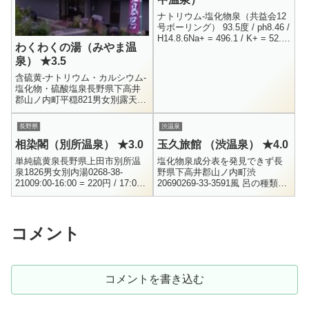
ナトリウム-塩化物泉（共益会12
号ボーリング） 93.5度 / ph8.46 /
H14.8.6Na+ = 496.1 / K+ = 52.8
わくわくの湯（みやま温
/ Ca++ = 67.4 / Cl...
泉） ★3.5
含硫黄-ナトリウム・カルシウム-
塩化物・硫酸塩泉長野県下高井
郡山ノ内町平穏821男女別露天風
呂0269-33-2260500円10:00 -
21:00みやま温泉は、草津志賀道
長野県
渋温泉
路（...
相染閣（別所温泉） ★3.0
玉久旅館 （渋温泉） ★4.0
単純硫黄泉長野県上田市別所温
塩化物泉成分表を発見できず長
泉1826男女別内湯0268-38-
野県下高井郡山ノ内町渋
21009:00-16:00 = 220円 / 17:00-
20690269-33-3591風 呂の種類
22:00 =150円9:00 - 16:00 17:0...
500円営業時間 要相談友人が渋
に来たいと言うので、常宿とし
ている「金喜ホテル」に予約...
コメント
コメントを書き込む