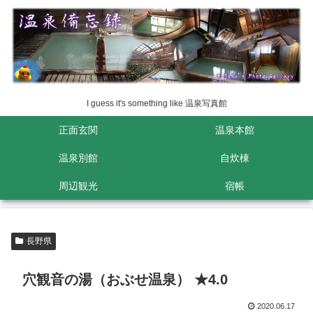
I guess it's something like 温泉写真館
正面玄関
温泉本館
温泉別館
自炊棟
周辺観光
宿帳
長野県
穴観音の湯（おぶせ温泉） ★4.0
2020.06.17