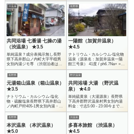
（おがま）源泉から一本道を下
渋温泉
長野県
ったところにある麻釜（あ...
共同浴場 七番湯 七操の湯
一陽館（加賀井温泉）
（渋温泉） ★3.5
★4.5
単純温泉？成分表掲示無し長野
ナトリウム・カルシウム-塩化物
県下高井郡山ノ内町大字平穏男
温泉（源泉名：加賀井温泉一陽
女別内湯ジモ専 （渋宿泊者は鍵
館三号泉） 41度 / ph6.7Na+ =
を借りて利用可能）6:00 - 22:00
2350 / K+ = 249 / Mg++ = 311 /
渋温泉に9箇所ある共同浴場のひ
Fe++ = ...
長野県
野沢温泉
とつです。基本的に外来...
元湯箱山温泉（箱山温泉）
共同浴場 大湯 （野沢温
★3.5
泉） ★4.0
ナトリウム・カルシウム-塩化
単純硫黄泉（大湯源泉）長野県
物・硫酸塩泉長野県下高井郡山
下高井郡野沢温泉村男女別内湯
ノ内町戸狩405-1男女別内湯・露
料金 : 寸志5:00 - 23:00今まで
天風呂0269-31-1088500円10:00 -
度々訪れている野沢温泉。その
21:00国道292号線、草津志賀
中心にある大湯に再訪して参り
長野県
渋温泉
道...
ました。相変わらず良い雰...
本沢温泉 （本沢温泉）
多喜本旅館 （渋温泉）
★5.0
★4.5