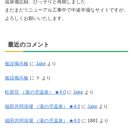
温泉備忘録、ひっそりと再開しました
まだまだリニューアル工事中で中途半場なサイトですが、
よろしくお願いいたします。
最近のコメント
仮設掲示板
に
Jake
より
仮設掲示板
に
Ｙ
より
松原荘 （湯の児温泉） ★4.0
に
Jake
より
福田共同浴場 （湯の児温泉） ★4.0
に
Jake
より
福田共同浴場 （湯の児温泉） ★4.0
に
1881
より