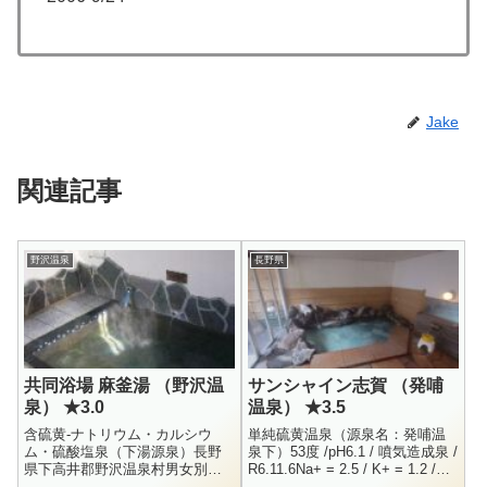
Jake
関連記事
野沢温泉
長野県
共同浴場 麻釜湯 （野沢温
サンシャイン志賀 （発哺
泉） ★3.0
温泉） ★3.5
含硫黄-ナトリウム・カルシウ
単純硫黄温泉（源泉名：発哺温
ム・硫酸塩泉（下湯源泉）長野
泉下）53度 /pH6.1 / 噴気造成泉 /
県下高井郡野沢温泉村男女別内
R6.11.6Na+ = 2.5 / K+ = 1.2 /
湯料金 : 寸志5:00 – 23:00麻釜
NH4+ = 0.2Mg+ = 1.1 / ...