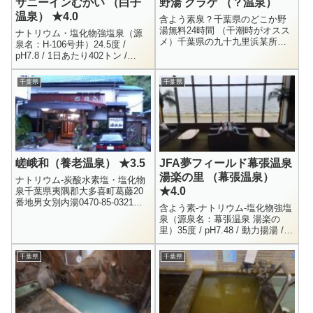
サニーインむかい （白子
野湯 クラゲ （？温泉）
温泉） ★4.0
含よう素泉？千葉県のどこか野
湯無料24時間 （干潮時がオスス
ナトリウム・塩化物強塩泉（源
メ）千葉県の九十九里浜某所に
泉名：H-106号井）24.5度 /
ある野湯です。野湯マニアな
pH7.8 / 1日あたり402トン /
方々は「クラゲ」と呼んでいる
H27.3.5Li+ = 0.6 / Na+ = 11320 /
みたいですね。野湯に詳しい温
K+ ...
千葉県
千葉県
泉仲間のＯ...
嵯峨和（養老温泉） ★3.5
JFA夢フィールド幕張温泉
湯楽の里 （幕張温泉）
ナトリウム-炭酸水素塩・塩化物
★4.0
泉千葉県夷隅郡大多喜町葛藤20
番地男女別内湯0470-85-0321入
含よう素-ナトリウム-塩化物強塩
浴 ： 500円営業時間 ～ 17:00頃
泉（源泉名：幕張温泉 湯楽の
まで （要確認）養老温泉は千葉
里）35度 / pH7.48 / 動力揚湯 /
県の房総...
毎分300L / 2019.2.14Li+ = 1.0 /
Na+ = ...
千葉県
千葉県