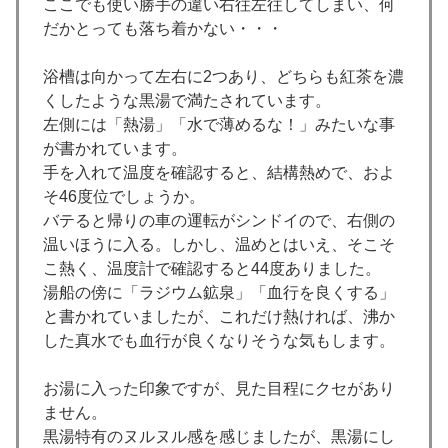
ここでも使い勝手の違い右往左往してしまい、何
だかとっても落ち着かない・・・
浴槽は向かって左右に2つあり、どちらも紅茶を濃
くしたような黒湯で満たされています。
左側には「熱湯」「水で薄めるな！」みたいな事
が書かれています。
手を入れて温度を確認すると、結構熱めで、およ
そ46度位でしょうか。
バテると帰りの車の運転がシンドイので、右側の
温いほうに入る。しかし、温めとはいえ、そこそ
こ熱く、温度計で確認すると44度ありました。
湯船の傍に「ラジウム鉱泉」「血行を良くする」
と書かれていましたが、これだけ熱ければ、沸か
した真水でも血行が良くなりそうな気もします。
お湯に入った印象ですが、見た目程にクセがあり
ません。
黒湯特有のヌルヌル感を感じましたが、黒湯にし