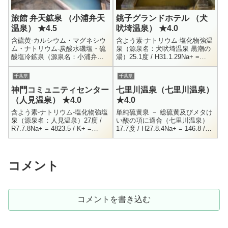
旅館 弁天鉱泉 （小浦弁天
銚子グランドホテル （犬
温泉） ★4.5
吠埼温泉） ★4.0
含硫黄-カルシウム・マグネシウ
含よう素-ナトリウム-塩化物強温
ム・ナトリウム-炭酸水磯塩・硫
泉（源泉名：犬吠埼温泉 黒潮の
酸塩冷鉱泉（源泉名：小浦弁天
湯）25.1度 / H31.1.29Na+ =
温泉）14.2度 / H31.1.4Na+ =
7316 / K+ = 34.2 / NH4+ = 6.7 /
62.1 / K+ = 5.3 / NH4+...
Mg+...
千葉県
千葉県
神門コミュニティセンター
七里川温泉（七里川温泉）
（人見温泉） ★4.0
★4.0
含よう素-ナトリウム-塩化物強塩
単純硫黄泉 － 総硫黄及びメタけ
泉（源泉名：人見温泉）27度 /
い酸の項に適合（七里川温泉）
R7.7.8Na+ = 4823.5 / K+ =
17.7度 / H27.8.4Na+ = 146.8 /
140.8 / Ca+ = 34.6 / Mg+ =
K+ = 8.7 / Ca++ = 26 / Mg++ =
44.7...
...
コメント
コメントを書き込む