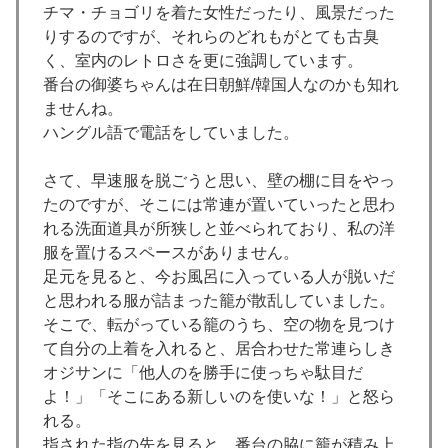
チマ・チョゴリを着た女性だったり、風景だった
りするのですが、それらのどれもがとても古臭
く、室内のレトロさを更に強調しています。
番台の御婆ちゃんは在日朝鮮/韓国人なのかも知れ
ませんね。
ハングル語で電話をしていました。
さて、早速服を脱ごうと思い、壁の棚に目をやっ
たのですが、そこには常連が置いていったと思わ
れる洗面道具が所狭しと並べられており、私の洋
服を置けるスペースがありません。
足元を見ると、今お風呂に入っている人が脱いだ
と思われる服が詰まった籠が散乱していました。
そこで、転がっている籠のうち、空の物を見つけ
て自分の上着を入れると、居合わせた常連らしき
オジサンに「他人のを勝手に使っちゃ駄目だ
よ！」「そこにある新しいのを使いな！」と怒ら
れる。
指された指の先を見ると、番台の脇に籠が積み上