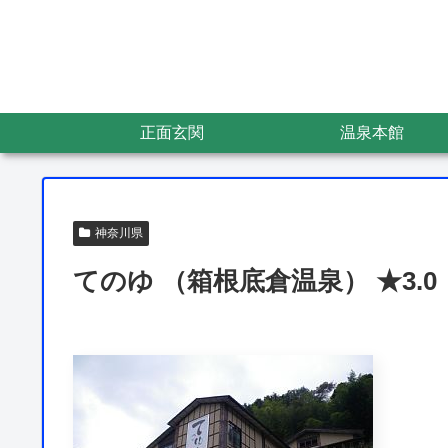
正面玄関
温泉本館
神奈川県
てのゆ （箱根底倉温泉） ★3.0