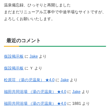
温泉備忘録、ひっそりと再開しました
まだまだリニューアル工事中で中途半場なサイトですが、
よろしくお願いいたします。
最近のコメント
仮設掲示板
に
Jake
より
仮設掲示板
に
Ｙ
より
松原荘 （湯の児温泉） ★4.0
に
Jake
より
福田共同浴場 （湯の児温泉） ★4.0
に
Jake
より
福田共同浴場 （湯の児温泉） ★4.0
に
1881
より