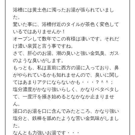
浴槽には黄土色に濁ったお湯が張られていまし
た。
驚いた事に、浴槽付近のタイルが茶色く変色して
いるではありませんか！
オープンして数年でこの有様は凄いです。それだ
け濃い泉質と言う事ですね。
さて、肝心のお湯。潮の臭いと強い金気臭、ガス
のような臭いがします。
もっとも、私は直前に西方の湯に入っており、鼻
がやられているかも知れませんので、臭いに関し
てはあまりアテにならないかも・・・？＾＾；
塩分濃度がかなり強いらしく、かなりベタベタし
て、一度汗を掻き始めるとなかなか止まりませ
ん。
湯口のお湯を口に含んでみたところ、かなり強い
塩分と、鉄棒を舐めたような苦い金気味がしまし
た。
なんとも力強いお湯です・・・