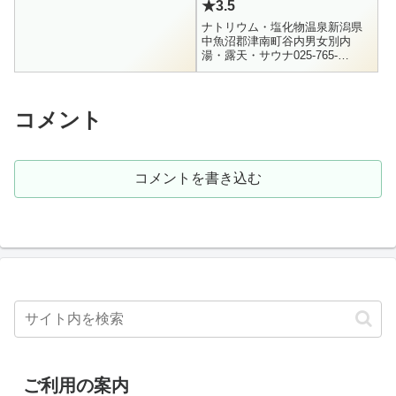
★3.5
料金 無料営業時間 24時間新潟県
長岡市某所。高台の道路脇に
ナトリウム・塩化物温泉新潟県
ゴ...
中魚沼郡津南町谷内男女別内
湯・露天・サウナ025-765-
5888500円10:00 - 21:00 (12月-2
月は 20:00まで営業)新潟にアブ
ラ...
コメント
コメントを書き込む
ご利用の案内