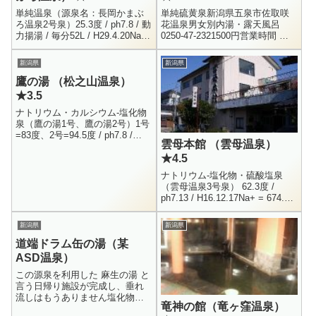
単純温泉（源泉名：長岡かまぶ
単純硫黄泉新潟県五泉市佐取咲
ろ温泉2号泉）25.3度 / ph7.8 / 動
花温泉男女別内湯・露天風呂
力揚湯 / 毎分52L / H29.4.20Na+
0250-47-2321500円営業時間 ： ?
= 41.9 / K+ = 5.7 / NH4+ =...
- 22:00新潟の湯巡りをするにあ
たり、どうしても入りたかった
新潟県
新潟県
温泉が二箇所...
鷹の湯 （松之山温泉）
★3.5
ナトリウム・カルシウム-塩化物
泉（鷹の湯1号、鷹の湯2号）1号
=83度、2号=94.5度 / ph7.8 /
雲母本館 （雲母温泉）
126.7L / 掘削自噴 / H16.9.7Na+
★4.5
= 3395 /...
ナトリウム-塩化物・硫酸塩泉
（雲母温泉3号泉） 62.3度 /
ph7.13 / H16.12.17Na+ = 674.2 /
K+ = 69.3 / Mg++ = 2.3 / C...
新潟県
新潟県
道端ドラム缶の湯（某
ASD温泉）
この源泉を利用した 麻生の湯 と
言う日帰り施設が完成し、垂れ
流しはもうありません塩化物
竜神の館（竜ヶ窪温泉）
泉？ 38度前後新潟県長岡市某所