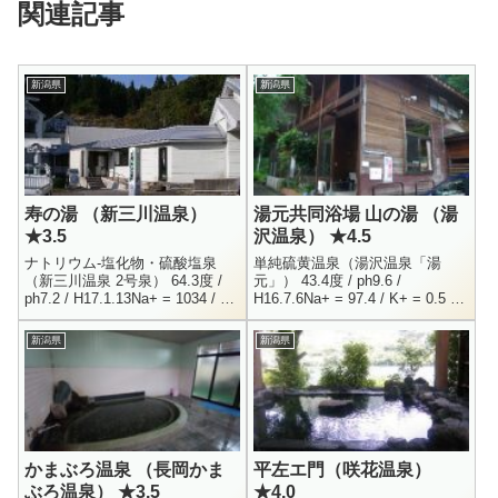
関連記事
新潟県
新潟県
寿の湯 （新三川温泉）
湯元共同浴場 山の湯 （湯
★3.5
沢温泉） ★4.5
ナトリウム-塩化物・硫酸塩泉
単純硫黄温泉（湯沢温泉「湯
（新三川温泉 2号泉） 64.3度 /
元」） 43.4度 / ph9.6 /
ph7.2 / H17.1.13Na+ = 1034 / K+
H16.7.6Na+ = 97.4 / K+ = 0.5 /
= 19.8 / Mg++ = 17.7 / C...
Ca++ = 6.2 / MH4+ = 0.7Cl-...
新潟県
新潟県
かまぶろ温泉 （長岡かま
平左エ門（咲花温泉）
ぶろ温泉） ★3.5
★4.0