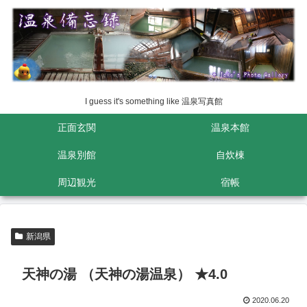
I guess it's something like 温泉写真館
正面玄関
温泉本館
温泉別館
自炊棟
周辺観光
宿帳
新潟県
天神の湯 （天神の湯温泉） ★4.0
2020.06.20