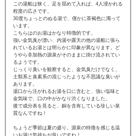
この湯船は狭く、足を屈めて入れば、4人浸かれる
程度の広さです。
30度ちょっとのぬる湯で、僅かに茶褐色に濁って
います。
こちらはのお湯はかなり特徴的です。
強い金気臭が漂い、内湯や露天の他の湯船に張ら
れているお湯とは明らかに印象が異なります。ど
うやら非加熱の源泉がそのままに掛け流されてい
るようです。
じっくり臭いを観察すると、金気臭だけでなく、
土類系と臭素系の混じったような不思議な臭いが
あります。
湯口から注がれるお湯を口に含むと、強い塩味と
金気味で、口の中がかなり渋くなりました。
後で成分表を見ると、銅を含有している珍しい泉
質なんですね！
ちょうど季節は夏の盛り。源泉の特徴を感じる温
いお湯は気持ちが良いですね！