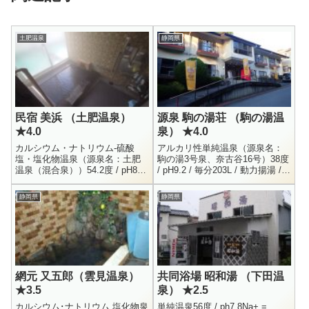
土肥温泉
静岡県
民宿 美浜 （土肥温泉）
源泉 駒の湯荘 （駒の湯温
★4.0
泉） ★4.0
カルシウム・ナトリウム-硫酸
アルカリ性単純温泉（源泉名：
塩・塩化物温泉（源泉名：土肥
駒の湯3号泉、奈古谷16号）38度
温泉（混合泉））54.2度 / pH8.4
/ pH9.2 / 毎分203L / 動力揚湯 /
/ 2020.9.7Na+ = 161.5 / K+ = 6.4
2019.7.8Na+ = 41.8 / K+ = 0.9 /
/ Mg+ =...
...
静岡県
静岡県
網元 又五郎（雲見温泉）
共同浴場 昭和湯 （下田温
★3.5
泉） ★2.5
カルシウム･ナトリウム 塩化物泉
単純温泉56度 / ph7.8Na+ =