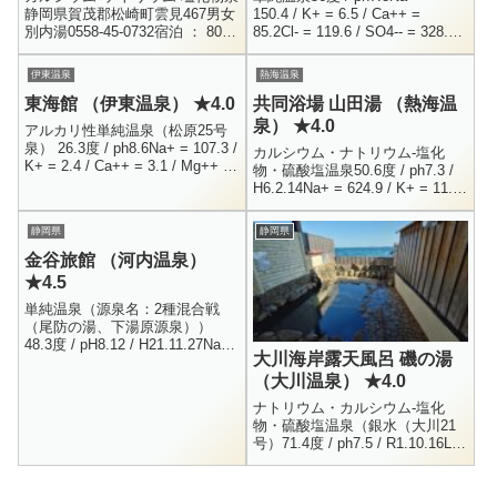
静岡県賀茂郡松崎町雲見467男女
150.4 / K+ = 6.5 / Ca++ =
別内湯0558-45-0732宿泊 ： 8000
85.2Cl- = 119.6 / SO4-- = 328.8 /
円 ～雲見の街、お土産屋等の裏
HCO3- = 5...
手にあります。手前に川が流れ
伊東温泉
熱海温泉
る路地のよ...
東海館 （伊東温泉） ★4.0
共同浴場 山田湯 （熱海温
泉） ★4.0
アルカリ性単純温泉（松原25号
泉） 26.3度 / ph8.6Na+ = 107.3 /
カルシウム・ナトリウム-塩化
K+ = 2.4 / Ca++ = 3.1 / Mg++ =
物・硫酸塩温泉50.6度 / ph7.3 /
2.5Cl- = 86.9 ...
H6.2.14Na+ = 624.9 / K+ = 11.5
/ Ca++ = 707.8 / Mg++ ...
静岡県
静岡県
金谷旅館 （河内温泉）
★4.5
単純温泉（源泉名：2種混合戦
（尾防の湯、下湯原源泉））
48.3度 / pH8.12 / H21.11.27Na+
大川海岸露天風呂 磯の湯
= 100.3 / K+ = 4.4 / Ca+ = 18.3
（大川温泉） ★4.0
/...
ナトリウム・カルシウム-塩化
物・硫酸塩温泉（銀水（大川21
号）71.4度 / ph7.5 / R1.10.16Li+
= 0.4 / Na+ = 643.4 / K+ =
13.8...