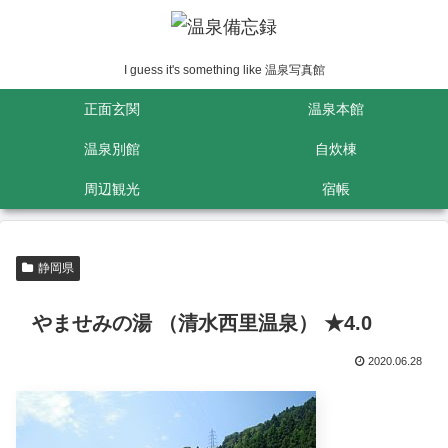
I guess it's something like 温泉写真館
正面玄関
温泉本館
温泉別館
自炊棟
周辺観光
宿帳
静岡県
やませみの湯 （清水西里温泉） ★4.0
2020.06.28