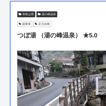
和歌山県
湯の峰温泉
硫黄泉
足元自噴
つぼ湯 （湯の峰温泉） ★5.0