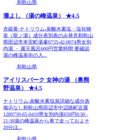
和歌山県
瀧よし （湯の峰温泉） ★4.5
含硫黄-ナトリウム-炭酸水素塩・塩化物
泉（龍ノ湯）成分表別表のみ発見和歌山
県田辺市本宮町湯峯0735-42-0074男女別
内湯 ・ 露天風呂600円営業時間 要確認
湯の峰温泉街の入...
和歌山県
アイリスパーク 女神の湯 （奥熊
野温泉） ★4.5
ナトリウム-炭酸水素塩泉詳細な成分表
掲示なし和歌山県田辺市中辺路町近露
1280739-65-0410男女別内湯650円8:30 -
21:30湯の峰温泉から車で走っておよそ
20分ほ...
和歌山県