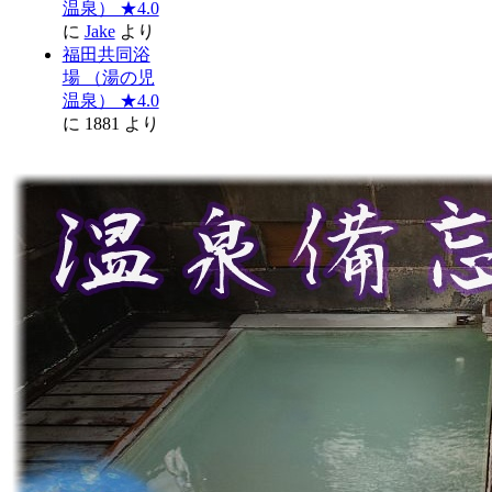
温泉） ★4.0
に
Jake
より
福田共同浴
場 （湯の児
温泉） ★4.0
に
1881
より