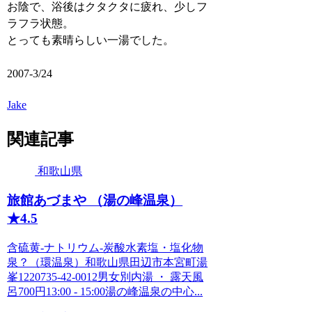
お陰で、浴後はクタクタに疲れ、少しフ
ラフラ状態。
とっても素晴らしい一湯でした。
2007-3/24
Jake
関連記事
和歌山県
旅館あづまや （湯の峰温泉）
★4.5
含硫黄-ナトリウム-炭酸水素塩・塩化物
泉？（環温泉）和歌山県田辺市本宮町湯
峯1220735-42-0012男女別内湯 ・ 露天風
呂700円13:00 - 15:00湯の峰温泉の中心...