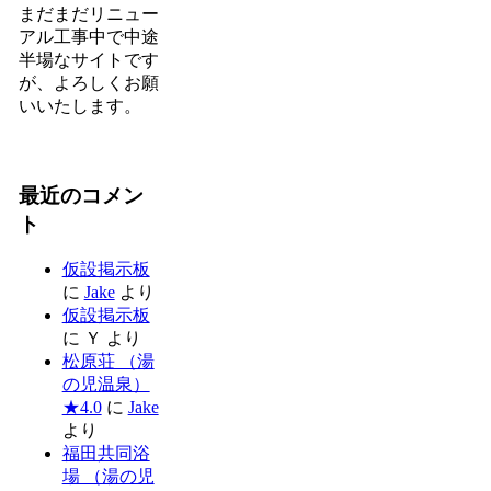
まだまだリニュー
アル工事中で中途
半場なサイトです
が、よろしくお願
いいたします。
最近のコメン
ト
仮設掲示板
に
Jake
より
仮設掲示板
に
Ｙ
より
松原荘 （湯
の児温泉）
★4.0
に
Jake
より
福田共同浴
場 （湯の児