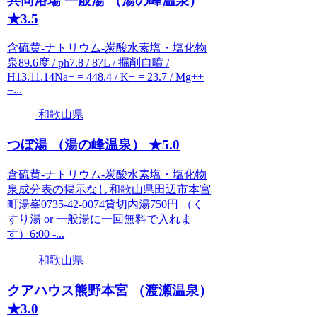
共同浴場 一般湯 （湯の峰温泉）
★3.5
含硫黄-ナトリウム-炭酸水素塩・塩化物
泉89.6度 / ph7.8 / 87L / 掘削自噴 /
H13.11.14Na+ = 448.4 / K+ = 23.7 / Mg++
=...
和歌山県
つぼ湯 （湯の峰温泉） ★5.0
含硫黄-ナトリウム-炭酸水素塩・塩化物
泉成分表の掲示なし和歌山県田辺市本宮
町湯峯0735-42-0074貸切内湯750円 （く
すり湯 or 一般湯に一回無料で入れま
す）6:00 -...
和歌山県
クアハウス熊野本宮 （渡瀬温泉）
★3.0