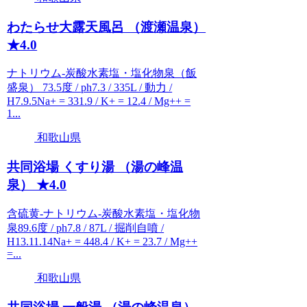
わたらせ大露天風呂 （渡瀬温泉）
★4.0
ナトリウム-炭酸水素塩・塩化物泉（飯
盛泉） 73.5度 / ph7.3 / 335L / 動力 /
H7.9.5Na+ = 331.9 / K+ = 12.4 / Mg++ =
1...
和歌山県
共同浴場 くすり湯 （湯の峰温
泉） ★4.0
含硫黄-ナトリウム-炭酸水素塩・塩化物
泉89.6度 / ph7.8 / 87L / 掘削自噴 /
H13.11.14Na+ = 448.4 / K+ = 23.7 / Mg++
=...
和歌山県