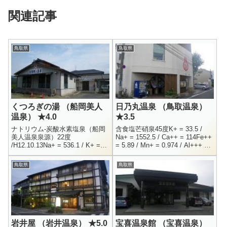
関連記事
鳥取県
鳥取県
くつろぎの湯 （船岡美人
日乃丸温泉 （鳥取温泉）
温泉） ★4.0
★3.5
ナトリウム-炭酸水素塩泉（船岡
含食塩芒硝泉45度K+ = 33.5 /
美人温泉泉源）22度
Na+ = 1552.5 / Ca++ = 114Fe++
/H12.10.13Na+ = 536.1 / K+ =
= 5.89 / Mn+ = 0.974 / Al+++ =
9.6 / Mg++ = 1.5 / Ca++ =
9.87（陽イオ...
2.3Al+++ ...
鳥取県
鳥取県
岩井屋 （岩井温泉） ★5.0
宝喜温泉館 （宝喜温泉）