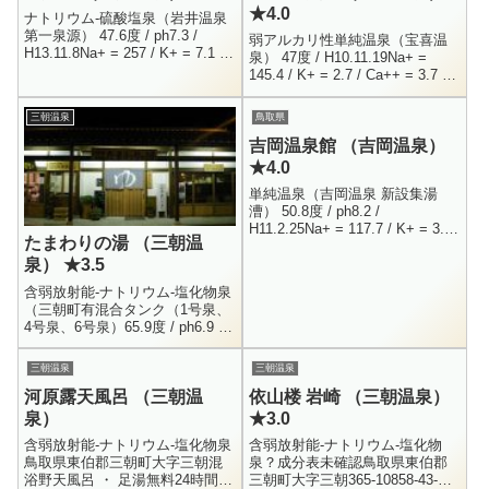
★4.0
ナトリウム-硫酸塩泉（岩井温泉
第一泉源） 47.6度 / ph7.3 /
弱アルカリ性単純温泉（宝喜温
H13.11.8Na+ = 257 / K+ = 7.1 /
泉） 47度 / H10.11.19Na+ =
Ca++ = 253 / Mg++ = 5...
145.4 / K+ = 2.7 / Ca++ = 3.7 /
Mg++ = 0.6Al+++ = 0....
三朝温泉
鳥取県
吉岡温泉館 （吉岡温泉）
★4.0
単純温泉（吉岡温泉 新設集湯
漕） 50.8度 / ph8.2 /
H11.2.25Na+ = 117.7 / K+ = 3.1
たまわりの湯 （三朝温
/ Ca++ = 15.8 / Cl- = 74.3...
泉） ★3.5
含弱放射能-ナトリウム-塩化物泉
（三朝町有混合タンク（1号泉、
4号泉、6号泉）65.9度 / ph6.9 /
H18.12.22Na+ = 426 / K+ = 23.1
/ Ca...
三朝温泉
三朝温泉
河原露天風呂 （三朝温
依山楼 岩崎 （三朝温泉）
泉）
★3.0
含弱放射能-ナトリウム-塩化物泉
含弱放射能-ナトリウム-塩化物
鳥取県東伯郡三朝町大字三朝混
泉？成分表未確認鳥取県東伯郡
浴野天風呂 ・ 足湯無料24時間三
三朝町大字三朝365-10858-43-