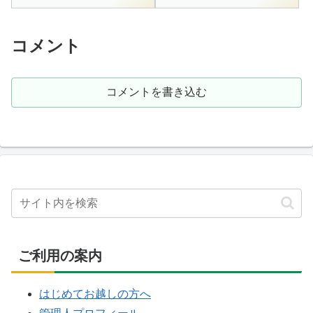
朝温泉の中心部、その名前の通
0111男女別内湯 ・ 露天風呂 ・
りに、河原にある露天風呂で
歩行足湯 など1500円11:00 - 15...
す。一応衝立とかはされている
もの...
コメント
コメントを書き込む
ご利用の案内
はじめてお越しの方へ