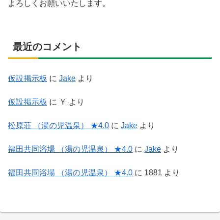
よろしくお願いいたします。
最近のコメント
仮設掲示板
に
Jake
より
仮設掲示板
に
Ｙ
より
松原荘 （湯の児温泉） ★4.0
に
Jake
より
福田共同浴場 （湯の児温泉） ★4.0
に
Jake
より
福田共同浴場 （湯の児温泉） ★4.0
に
1881
より