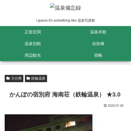
I guess it's something like 温泉写真館
正面玄関
温泉本館
温泉別館
自炊棟
周辺観光
宿帳
大分県
鉄輪温泉
かんぽの宿別府 海南荘（鉄輪温泉） ★3.0
2020.07.26