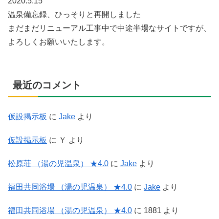
2020.5.15
温泉備忘録、ひっそりと再開しました
まだまだリニューアル工事中で中途半場なサイトですが、
よろしくお願いいたします。
最近のコメント
仮設掲示板
に
Jake
より
仮設掲示板
に
Ｙ
より
松原荘 （湯の児温泉） ★4.0
に
Jake
より
福田共同浴場 （湯の児温泉） ★4.0
に
Jake
より
福田共同浴場 （湯の児温泉） ★4.0
に
1881
より