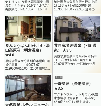
ナトリウム-炭酸水素塩温泉（源
単純温泉大分県別府市野口中町
泉名：ちとせ）50.9度 / pH7.7 /
17-18男女別内湯100円6:30 -
掘削動力 / R4.7.5Li+ = 1.5 / Na+
10:30 / 14:00 - 22:30大通りの交
= 194 / K+ = 14.3 / Mg+...
差点にある共同浴場です。ショ
ッピングセンターや大型銀行な
大分県
別府温泉
ん...
奥みょうばん山荘 / 旧・湯
共同浴場 寿温泉（別府温
山高原荘（明礬温泉）
泉） ★3.5
★4.0
炭酸水素塩泉大分県別府市楠町
11-15男女別内湯100円9:00 -
単純硫黄泉大分県別府市湯山1組
22:00商店街から一筋離れた所に
貸切露天 ・ 内湯0977-67-
ある共同浴場です。ちなみにこ
2229500円10:00 - 21:00明礬温泉
こ、私にとっては記念すべき500
の一番外れにあるお宿がここ、
湯目です。でも、...
湯山高原荘です。地獄むしプリ
大分市内温泉
大分県
ンで有名な...
千寿温泉 （長湯温泉）
★3.5
マグネシウム・ナトリウム-炭酸
水素塩泉（源泉名：千寿温泉）
43.9度 / ph7.1 / 動力揚湯 /
天然温泉 ホテル ニューお
H28.2.16Li+ = 1.1 / Na+ = 485 /