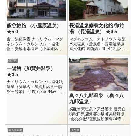
熊谷旅館 （小屋原温泉）
長湯温泉療養文化館 御前
★5.0
湯 （長湯温泉） ★4.5
含二酸化炭素-ナトリウム・マグ
マグネシウム・ナトリウム-炭酸
ネシウム・カルシウム ・塩化
水素塩泉（源泉名：長湯温泉療
物・炭酸水素塩泉（小屋原温
養文化館 御前湯）1F 47.2度3F
泉） 37.6度 / S55.2.4Na+ = 1500
48.1度1・3F 29.9度大分県竹田市
/ K+ = 130 / Ca++ =...
直入町長湯7962-10974-64-...
長野県
秋田県
一陽館（加賀井温泉）
★4.5
ナトリウム・カルシウム-塩化物
温泉（源泉名：加賀井温泉一陽
館三号泉） 41度 / ph6.7Na+ =
奥々八九郎温泉 （奥々八
2350 / K+ = 249 / Mg++ = 311 /
九郎温泉）
Fe++ = ...
炭酸水素塩泉？天然湧出 足元自
噴秋田県鹿角郡小坂町某所野湯
混浴浴槽が複数箇所無料24時間
秋田県の山中に湧く、余りにも
有名な野湯です。その存在を知
霧島温泉郷
大分県
ってから、常々行きたいと思っ