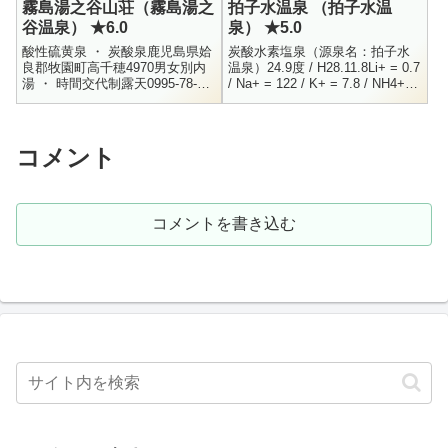
霧島湯之谷山荘（霧島湯之
拍子水温泉 （拍子水温
ていた...
谷温泉） ★6.0
泉） ★5.0
酸性硫黄泉 ・ 炭酸泉鹿児島県姶
炭酸水素塩泉（源泉名：拍子水
良郡牧園町高千穂4970男女別内
温泉）24.9度 / H28.11.8Li+ = 0.7
湯 ・ 時間交代制露天0995-78-
/ Na+ = 122 / K+ = 7.8 / NH4+ =
2852日帰り・500円2004年の10
0.3 / Mg+ = 225...
月10日に日帰りで利用して参り
ました。...
コメント
コメントを書き込む