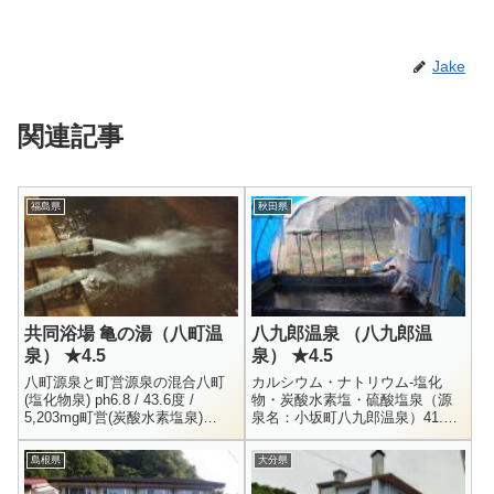
Jake
関連記事
福島県
秋田県
共同浴場 亀の湯（八町温
八九郎温泉 （八九郎温
泉） ★4.5
泉） ★4.5
八町源泉と町営源泉の混合八町
カルシウム・ナトリウム-塩化
(塩化物泉) ph6.8 / 43.6度 /
物・炭酸水素塩・硫酸塩泉（源
5,203mg町営(炭酸水素塩泉)
泉名：小坂町八九郎温泉）41.6
ph6.5 / 45.2度 / 3,699mg福島県
度 / pH6.4 / H20.1.21Li+ = 1.2 /
大沼郡金山町大字玉...
Na+ = 555.9 / ...
島根県
大分県