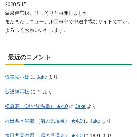
2020.5.15
温泉備忘録、ひっそりと再開しました
まだまだリニューアル工事中で中途半場なサイトですが、
よろしくお願いいたします。
最近のコメント
仮設掲示板
に
Jake
より
仮設掲示板
に
Ｙ
より
松原荘 （湯の児温泉） ★4.0
に
Jake
より
福田共同浴場 （湯の児温泉） ★4.0
に
Jake
より
福田共同浴場 （湯の児温泉） ★4.0
に
1881
より