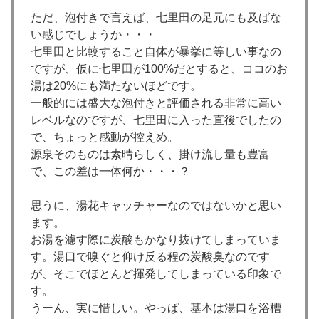
ただ、泡付きで言えば、七里田の足元にも及ばな
い感じでしょうか・・・
七里田と比較すること自体が暴挙に等しい事なの
ですが、仮に七里田が100%だとすると、ココのお
湯は20%にも満たないほどです。
一般的には盛大な泡付きと評価される非常に高い
レベルなのですが、七里田に入った直後でしたの
で、ちょっと感動が控えめ。
源泉そのものは素晴らしく、掛け流し量も豊富
で、この差は一体何か・・・？
思うに、湯花キャッチャーなのではないかと思い
ます。
お湯を濾す際に炭酸もかなり抜けてしまっていま
す。湯口で嗅ぐと仰け反る程の炭酸臭なのです
が、そこでほとんど揮発してしまっている印象で
す。
うーん、実に惜しい。やっぱ、基本は湯口を浴槽