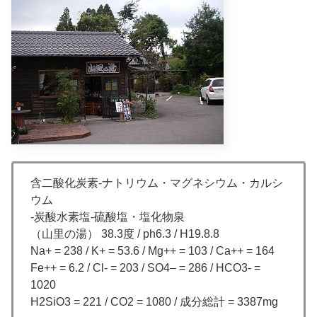
含二酸化炭素-ナトリウム・マグネシウム・カルシ
ウム
-炭酸水素塩-硫酸塩・塩化物泉
（山里の湯） 38.3度 / ph6.3 / H19.8.8
Na+ = 238 / K+ = 53.6 / Mg++ = 103 / Ca++ = 164
Fe++ = 6.2 / Cl- = 203 / SO4– = 286 / HCO3- =
1020
H2SiO3 = 221 / CO2 = 1080 / 成分総計 = 3387mg