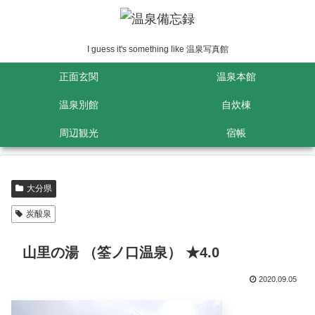
I guess it's something like 温泉写真館
正面玄関
温泉本館
温泉別館
自炊棟
周辺観光
宿帳
大分県
炭酸泉
山里の湯 （筌ノ口温泉） ★4.0
2020.09.05