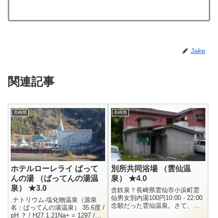
Jake
関連記事
長崎県
長崎県
ホテルローレライ ばって
別所共同浴場 （雲仙温
んの湯 （ばってんの湯温
泉） ★4.0
泉） ★3.0
含鉄泉？長崎県雲仙市小浜町雲
仙男女別内湯100円10:00 - 22:00
.ナトリウム-塩化物温泉（源泉
念願だった雲仙温泉。さて、ど
名：ばってんの湯温泉） 35.6度 /
こを湯めぐりしようと、色々と
pH ？ / H27.1.21Na+ = 1297 /