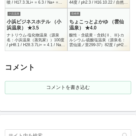
噴 / H17.3.3Li+ = 6.3 / Na+ =
44度 / ph2.3 / H16.10.22 / 自然湧
2652 / K+ = 296.5 / NH4+ ...
出Na+ = 15.1 / H+ = 5.5 /...
小浜温泉
長崎県
小浜ビジネスホテル （小
ちょこっとよかゆ （雲仙
浜温泉） ★3.5
温泉） ★4.0
ナトリウム-塩化物温泉（源泉
酸性・含硫黄・含鉄(Ⅱ、Ⅲ)-カ
名：小浜温泉（蒸気家））100度
ルシウム-硫酸塩温泉（源泉名：
/ pH8.1 / H28.3.7Li+ = 4.1 / Na+
雲仙湯ノ里299-37）82度 / pH2.5
= 2759 / K+ = 311.9 / NH4+...
/ 毎分40L / 自然湧出 / R4.5.7H+
= 3.2 / N...
コメント
コメントを書き込む