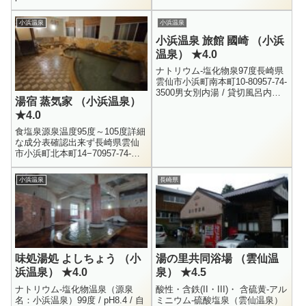
調べてみたところ、目にとまっ
K+ = 27.1 / Ca++ = 218.5 / ...
たのがココ、別所共同浴...
小浜温泉
小浜温泉
小浜温泉 旅館 國崎 （小浜
温泉） ★4.0
ナトリウム-塩化物泉97度長崎県
雲仙市小浜町南本町10-80957-74-
3500男女別内湯 / 貸切風呂内
湯宿 蒸気家 （小浜温泉）
湯：大人 500円、子供 300円貸切
★4.0
風呂：大人 1000円、子供 50...
食塩泉源泉温度95度～105度詳細
な成分表確認出来ず長崎県雲仙
市小浜町北本町14−70957-74-
2101男女別内湯・サウナ / 貸切
風呂大人 500円、子供 250円 / 貸
小浜温泉
長崎県
切...
味処湯処 よしちょう （小
湯の里共同浴場 （雲仙温
浜温泉） ★4.0
泉） ★4.5
ナトリウム-塩化物温泉（源泉
酸性・含鉄(II・III)・ 含硫黄-アル
名：小浜温泉）99度 / pH8.4 / 自
ミニウム-硫酸塩泉（雲仙温泉）