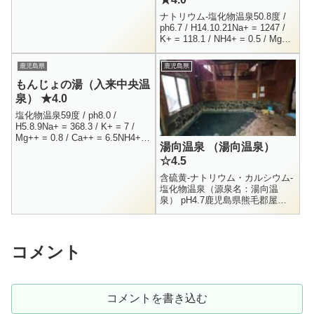
ことで...
ナトリウム-塩化物温泉50.8度 /
ph6.7 / H14.10.21Na+ = 1247 /
K+ = 118.1 / NH4+ = 0.5 / Mg++
= 28.3Ca++...
鹿児島県
鹿児島県
もんじょの湯（入来中央温
泉） ★4.0
塩化物温泉59度 / ph8.0 /
H5.8.9Na+ = 368.3 / K+ = 7 /
Mg++ = 0.8 / Ca++ = 6.5NH4+
湯向温泉 （湯向温泉）
0.9 / Mg++ = 0...
☆4.5
含硫黄-ナトリウム・カルシウム-
塩化物温泉（源泉名：湯向温
泉） pH4.7鹿児島県熊毛郡屋久
島町口永良部島1739−2男女別内
湯200円（湯向に宿泊している人
は無料）24時間口永良...
コメント
コメントを書き込む