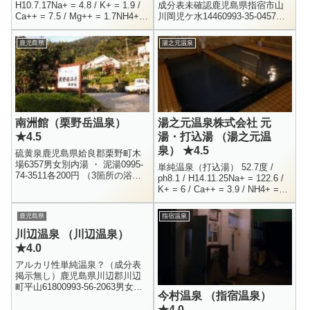
H10.7.17Na+ = 4.8 / K+ = 1.9 /
成分表未確認鹿児島県指宿市山
Ca++ = 7.5 / Mg++ = 1.7NH4+ =
川岡児ケ水14460993-35-0457男
5.8 / Cl-...
女別内湯250円9:30 - 18:00薩摩
富士こと、開門岳の見上げる事
鹿児島県
湯之元温泉
が出来る...
南洲館（栗野岳温泉）
湯之元温泉株式会社 元
★4.5
湯・打込湯 （湯之元温
泉） ★4.5
硫黄泉鹿児島県姶良郡栗野町木
場6357男女別内湯 ・ 泥湯0995-
単純温泉（打込湯） 52.7度 /
74-3511各200円 （3箇所の浴槽
ph8.1 / H14.11.25Na+ = 122.6 /
を利用すると600円）8:00 -
K+ = 6 / Ca++ = 3.9 / NH4+ =
21:00栗野岳温泉は、霧島連山の
2Cl- = 42.9 ...
ひ...
鹿児島県
指宿温泉
川辺温泉 （川辺温泉）
★4.0
アルカリ性単純温泉？（成分表
掲示無し）鹿児島県川辺郡川辺
町平山61800993-56-2063男女別
今村温泉 （指宿温泉）
内湯 ・ サウナ360円14:00 -
★4.0
22:00変わった建物の温泉と言う