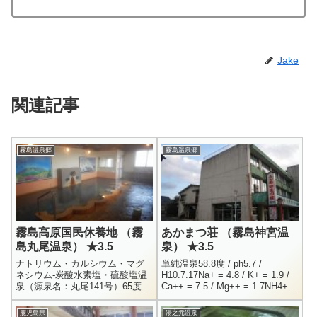
Jake
関連記事
霧島温泉郷
霧島温泉郷
霧島高原国民休養地 （霧
あかまつ荘 （霧島神宮温
島丸尾温泉） ★3.5
泉） ★3.5
ナトリウム・カルシウム・マグ
単純温泉58.8度 / ph5.7 /
ネシウム-炭酸水素塩・硫酸塩温
H10.7.17Na+ = 4.8 / K+ = 1.9 /
泉（源泉名：丸尾141号）65度 /
Ca++ = 7.5 / Mg++ = 1.7NH4+ =
pH7.3 / H24.5.21Na+ = 111.7 /
5.8 / Cl-...
K+ = 32.1 / ...
鹿児島県
湯之元温泉