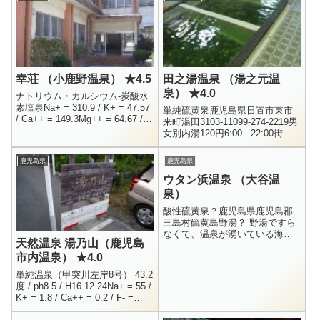
幸荘 （小鹿野温泉） ★4.5
田之湯温泉 （湯之元温
泉） ★4.0
ナトリウム・カルシウム-炭酸水
素塩泉Na+ = 310.9 / K+ = 47.57
単純硫黄泉鹿児島県日置市東市
/ Ca++ = 149.3Mg++ = 64.67 /
来町湯田3103-11099-274-2219男
Fe++ = 8.526 / Al+...
女別内湯120円6:00 - 22:00街中
に旅館や温泉銭湯が点在する湯
之元温泉の、メインストリート
鹿児島県
鹿児島県
から...
ウタン浜温泉 （大谷温
泉）
酸性硫黄泉？鹿児島県鹿児島郡
三島村硫黄島野湯？ 野湯ですら
なくて、温泉が湧いている海岸
天然温泉 湯乃山（鹿児島
と言った方が正しいかも？無料
市内温泉） ★4.0
24時間 （干潮時で波が穏やかな
時のみ）鹿児島の離島、硫黄島
単純温泉（甲突川左岸8号） 43.2
にある...
度 / ph8.5 / H16.12.24Na+ = 55 /
K+ = 1.8 / Ca++ = 0.2 / F- =
0.8Cl- = 5....