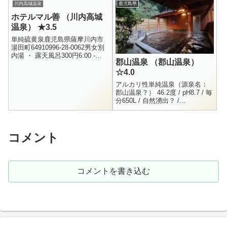
川内高城温泉
鹿児島県
ホテルマル善 （川内高城
温泉） ★3.5
単純硫黄泉鹿児島県薩摩川内市
湯田町64910996-28-0062男女別
内湯 ・ 露天風呂300円6:00 -
郡山温泉 （郡山温泉）
21:00以前一度訪れ、とても良い
☆4.0
印象を持っていた川内高城温
泉。再訪...
アルカリ性単純温泉（源泉名：
郡山温泉？） 46.2度 / pH8.7 / 毎
分650L / 自然湧出？ /
H22.9.1Na+ = 45.3 / K+ = 1.5 /
NH4+ ...
コメント
コメントを書き込む