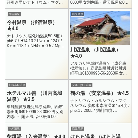
汗引き早いナトリウム・マグネ
0800男女別内湯・露天風呂6:00
シウム・カルシウム-炭酸水素
～ 24:00大人 420円、子供 150
塩・塩化物温泉（源泉名：横瀬
円、幼児 80円 まず初めにお...
指宿温泉
鹿児島県
15号） 49.7度（使用位置） /...
今村温泉 （指宿温泉）
★4.0
ナトリウム-塩化物温泉50.8度 /
ph6.7 / H14.10.21Na+ = 1247 /
K+ = 118.1 / NH4+ = 0.5 / Mg++
川辺温泉 （川辺温泉）
= 28.3Ca++...
★4.0
アルカリ性単純温泉？（成分表
掲示無し）鹿児島県川辺郡川辺
町平山61800993-56-2063男女別
内湯 ・ サウナ360円14:00 -
22:00変わった建物の温泉と言う
川内高城温泉
安楽・妙見温泉
ことで...
ホテルマル善 （川内高城
鶴の湯 （安楽温泉） ★4.5
温泉） ★3.5
ナトリウム・カルシウム・マグ
ネシウム-炭酸水素塩温泉45.4度 /
単純硫黄泉鹿児島県薩摩川内市
ph6.1 / 200L / 掘削自噴 /
湯田町64910996-28-0062男女別
H20.10.31Na+ = 201.4 / K+ =
内湯 ・ 露天風呂300円6:00 -
35.2 /...
21:00以前一度訪れ、とても良い
印象を持っていた川内高城温
入来温泉
鹿児島県
泉。再訪...
柴垣湯 （入来温泉） ★4.0
はらら温泉 （はらら温