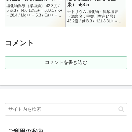
泉） ★3.5
塩化物温泉（柴垣湯） 42.3度 /
ph6.3 / H4.6.12Na+ = 530.1 / K+
ナトリウム-塩化物・硫酸塩泉
= 28.4 / Mg++ = 5.3 / Ca++ =
（源泉名：甲突川右岸14号）
86.5Fe++ =...
43.2度 / pH8.3 / H21.8.3Li+ = 0.5
/ Na+ = 703.7 / K+ = 11.4 / C...
コメント
コメントを書き込む
ご利用の案内