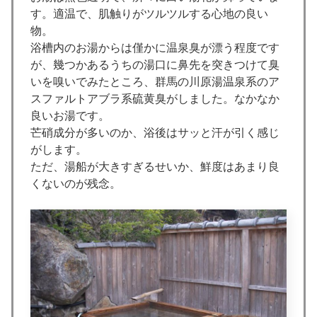
す。適温で、肌触りがツルツルする心地の良い
物。
浴槽内のお湯からは僅かに温泉臭が漂う程度です
が、幾つかあるうちの湯口に鼻先を突きつけて臭
いを嗅いでみたところ、群馬の川原湯温泉系のア
スファルトアブラ系硫黄臭がしました。なかなか
良いお湯です。
芒硝成分が多いのか、浴後はサッと汗が引く感じ
がします。
ただ、湯船が大きすぎるせいか、鮮度はあまり良
くないのが残念。