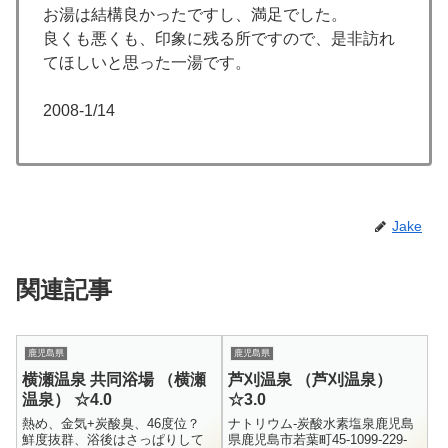
お湯は結構良かったですし、満足でした。
良くも悪くも、印象に残る所ですので、是非訪れ
てほしいと思った一湯です。
2008-1/14
Jake
関連記事
鹿児島県
鹿児島県
横瀬温泉 共同浴場 （横瀬
芦刈温泉 （芦刈温泉）
温泉） ☆4.0
☆3.0
熱め、金気+炭酸臭、46度位？
ナトリウム-炭酸水素塩泉鹿児島
鮮度抜群、浴後はさっぱりして
県鹿児島市若葉町45-1099-229-