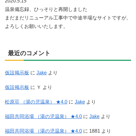
2020.5.15
温泉備忘録、ひっそりと再開しました
まだまだリニューアル工事中で中途半場なサイトですが、
よろしくお願いいたします。
最近のコメント
仮設掲示板
に
Jake
より
仮設掲示板
に
Ｙ
より
松原荘 （湯の児温泉） ★4.0
に
Jake
より
福田共同浴場 （湯の児温泉） ★4.0
に
Jake
より
福田共同浴場 （湯の児温泉） ★4.0
に
1881
より