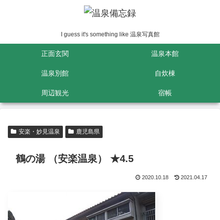
I guess it's something like 温泉写真館
正面玄関
温泉本館
温泉別館
自炊棟
周辺観光
宿帳
安楽・妙見温泉
鹿児島県
鶴の湯 （安楽温泉） ★4.5
2020.10.18
2021.04.17