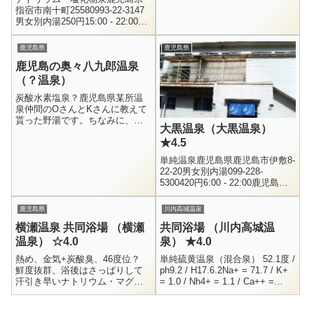
入りた...
指宿市南十町25580993-22-3147
男女別内湯250円15:00 - 22:00弥
次ヶ湯温泉から比較的近くにあ
る、国道沿いの公衆浴場です。
鹿児島県
鹿児島県
看板に...
鹿児島の奥々八九郎温泉
（？温泉）
炭酸水素塩泉？鹿児島県某所温
泉仲間のOさんとKさんに教えて
貰った野湯です。ちなみに、当
大黒温泉（大黒温泉）
HPでは何度となく書いています
★4.5
が、私は野湯が少し苦手なので
す。大自然の中で満喫できるお
単純温泉鹿児島県鹿児島市伊敷8-
湯は素晴...
22-20男女別内湯099-228-
5300420円6:00 - 22:00鹿児島市
内にある温泉銭湯です。鹿児島
北ICから僅か3分程の場所にある
鹿児島県
川内高城温泉
ので...
横瀬温泉 共同浴場 （横瀬
共同浴場 （川内高城温
温泉） ☆4.0
泉） ★4.0
熱め、金気+炭酸臭、46度位？
単純硫黄温泉（混合泉） 52.1度 /
鮮度抜群、浴後はさっぱりして
ph9.2 / H17.6.2Na+ = 71.7 / K+
汗引き早いナトリウム・マグネ
= 1.0 / Nh4+ = 1.1 / Ca++ =
シウム・カルシウム-炭酸水素
1.0F- = 1.2...
塩・塩化物温泉（源泉名：横瀬