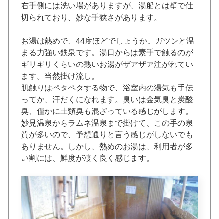
右手側には洗い場がありますが、湯船とは壁で仕
切られており、妙な手狭さがあります。
お湯は熱めで、44度ほどでしょうか。ガツンと温
まる力強い鉄泉です。湯口からは素手で触るのが
ギリギリくらいの熱いお湯がザアザア注がれてい
ます。当然掛け流し。
肌触りはペタペタする物で、浴室内の湯気も手伝
ってか、汗だくになれます。臭いは金気臭と炭酸
臭、僅かに土類臭も混ざっている感じがします。
妙見温泉からラムネ温泉まで掛けて、この手の泉
質が多いので、予想通りと言う感じがしないでも
ありません。しかし、熱めのお湯は、利用者が多
い割には、鮮度が凄く良く感じます。