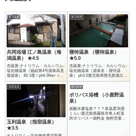
鹿児島県
鹿児島県
共同浴場 江ノ島温泉（海
寝待温泉 （寝待温泉）
潟温泉） ★4.5
★5.0
含硫黄-ナトリウム・カルシウム-
含硫黄-ナトリウム・カルシウム-
塩化物温泉（協組第4号源泉高見
塩化物温泉（源泉名：寝待温
屋源泉） 80.3度 / ph6.9Na+ =
泉） ph3.0鹿児島県熊毛郡屋久島
1412 / K+ = 123.2 / Mg++ = 4.3 /
町口永良部島1714−28混浴内湯寸
Ca...
志 200円以上自己責任にて、24
指宿温泉
鹿児島県
時間入浴可（但し...
ポリバス浴槽 （小鹿野温
泉）
炭酸水素塩泉？？？泉温度36度
くらい鹿児島県霧島市隼人町某
所ポリバス一個料金 無料営業時
玉利温泉 （指宿温泉）
間 24時間小鹿野温泉の某所にあ
★3.5
る、ポリバス浴槽です。ここ
は、今回の鹿児島行きで、一番
ナトリウム・塩化物泉鹿児島県