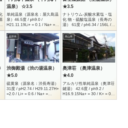
温泉） ☆3.5
★3.5
化
単純温泉（源泉名：屋久島温
ナトリウム-炭酸水素塩・塩
源
泉）46.5度 / ph9.0 /
化 物・硫酸塩温泉（長寿の
.8
H21.11.19Li+ = 0.1 / Na+ =
湯） 61度 / ph6.34 / 156L /
88.2 / K+ = 2.6 / Ca+ =
自然湧出Na+ = 234 / K+ =
8.1Mg+ =...
16.5 / Mg++ = 10.8...
長野県
岡山県
）
3
渋御殿湯（渋の湯温泉）
奥津荘 （奥津温泉）
★5.0
★4.0
l-
硫黄泉（源泉名：渋長寿湯）
アルカリ性単純温泉（奥津荘
31度 / pH2.74 / H29.11.27H+
鍵湯） 42.6度 / ph9.2 /
=2.0 / Li+ = 0.6 / Na+ =
H16.9.15Na+ = 30 / K+ = 0.5
117.8 / K+ = 29.3 / Ca+ ...
/ Ca++ = 2.9Cl- = 8.3 / F- =
...