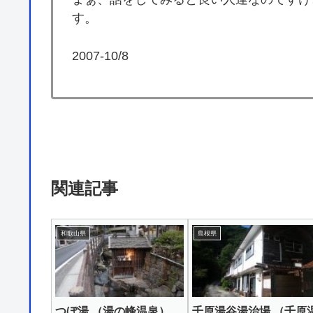
す。
2007-10/8
関連記事
和歌山県
島根県
つぼ湯 （湯の峰温泉）
千原湯谷湯治場 （千原