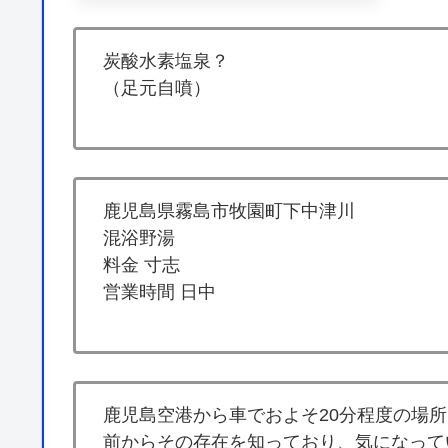
炭酸水素塩泉？
（足元自噴）
鹿児島県霧島市牧園町下中津川
混浴野湯
料金 寸志
営業時間 日中
鹿児島空港から車でおよそ20分程度の場
前からその存在を知っており、気になって