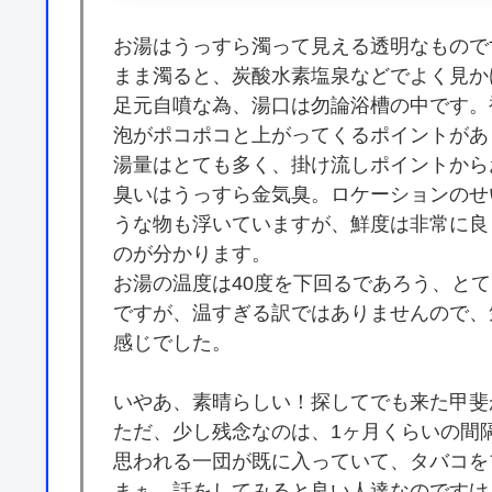
お湯はうっすら濁って見える透明なもので
まま濁ると、炭酸水素塩泉などでよく見か
足元自噴な為、湯口は勿論浴槽の中です。
泡がポコポコと上がってくるポイントがあ
湯量はとても多く、掛け流しポイントから
臭いはうっすら金気臭。ロケーションのせ
うな物も浮いていますが、鮮度は非常に良
のが分かります。
お湯の温度は40度を下回るであろう、と
ですが、温すぎる訳ではありませんので、
感じでした。
いやあ、素晴らしい！探してでも来た甲斐
ただ、少し残念なのは、1ヶ月くらいの間
思われる一団が既に入っていて、タバコを
まぁ、話をしてみると良い人達なのですけ