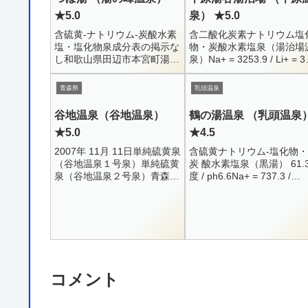
★5.0
泉） ★5.0
含硫黄-ナトリウム-炭酸水素
含二酸化炭素ナトリウム塩
塩・塩化物泉成分表の掲示な
物・炭酸水素塩泉（湯治場
し和歌山県田辺市本宮町湯峯
泉）Na+ = 3253.9 / Li+ = 3
0735-42-0074貸切内湯750円
/ K+ = 148.9 / Ca++ =
（くすり湯 or 一般湯に一回
204.4Mg++ = 42....
青森県
乳頭温泉
無料で入れます）6:00 -...
谷地温泉（谷地温泉）
鶴の湯温泉 （乳頭温泉
★5.0
★4.5
2007年 11月 11日単純硫黄泉
含硫黄ナトリウム-塩化物・
（谷地温泉１号泉）単純硫黄
炭 酸水素塩泉（黒湯） 61.
泉（谷地温泉２号泉）青森県
度 / ph6.6Na+ = 737.3 /
十和田湖町八甲田谷地温泉混
Ca++ 159.8 / Mg++ = 57.9C
浴内湯 ・ 女性専用内湯 ・ 混
= 819.2 / ...
浴打たせ湯0176-74-1161...
コメント