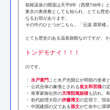
箱根温泉の開湯は天平8年（西暦736年）
東京の奥座敷としても知られ、とても歴史
なるお宿があります。
その中のひとつがこちら、「元湯 環翠楼
とても歴史のある温泉旅館なのですが、そ
トンデモナイ！！！
のです。
・
水戸黄門
こと水戸光圀公が明朝の使者
・ 公武合体の象徴とされる
皇女和宮様
の
・ 将軍家御台所の
天璋院篤姫様
も訪れ、
・ 初代総理大臣の
伊藤博文
の定宿で、現
・ 中国建国の父である
孫文
が亡命中に環