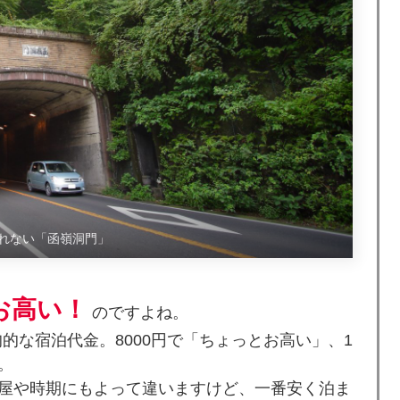
れない「函嶺洞門」
お高い！
のですよね。
均的な宿泊代金。8000円で「ちょっとお高い」、1
。
屋や時期にもよって違いますけど、一番安く泊ま