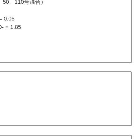
50、110号混合）
= 0.05
O- = 1.85