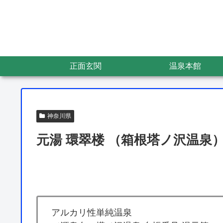
正面玄関
温泉本館
神奈川県
元湯 環翠楼 （箱根塔ノ沢温泉） 
アルカリ性単純温泉