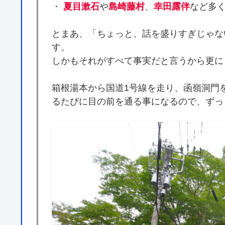
・
夏目漱石
や
島崎藤村
、
幸田露伴
など多
とまあ、「ちょっと、話を盛りすぎじゃな
す。
しかもそれがすべて事実だと言うから更に
箱根湯本から国道1号線を走り、函嶺洞門
るたびに目の前を通る事になるので、ずっ