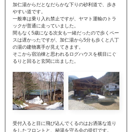
加仁湯からだとなだらかな下りの砂利道で、歩き
やすい道です。
一般車は乗り入れ禁止ですが、ヤマト運輸のトラ
ックが普通に走っていました。
間もなく5歳になる次女も一緒だったので歩くペー
スは遅かったですが、加仁湯から5分も歩くと八丁
の湯の建物裏手が見えてきます。
そこから宿泊棟と思われるログハウスを横目にぐ
るりと回ると玄関に出ました。
受付入ると目に飛び込んでくるのはお洒落な造り
をしたフロントと、秘湯を守る会の提灯です。