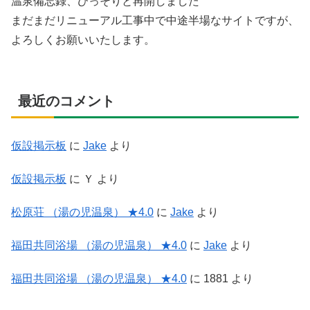
温泉備忘録、ひっそりと再開しました
まだまだリニューアル工事中で中途半場なサイトですが、
よろしくお願いいたします。
最近のコメント
仮設掲示板
に
Jake
より
仮設掲示板
に
Ｙ
より
松原荘 （湯の児温泉） ★4.0
に
Jake
より
福田共同浴場 （湯の児温泉） ★4.0
に
Jake
より
福田共同浴場 （湯の児温泉） ★4.0
に
1881
より