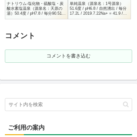
ナトリウム-塩化物・硫酸塩・炭
単純温泉（源泉名：1号源泉）
酸水素塩温泉（源泉名：天原の
51.6度 / pH6.8 / 自然湧出 / 毎分
湯）50.4度 / pH7.8 / 毎分90.51L
17.2L / 2019.7.22Na+ = 41.9 /
/ 動力揚湯 / H19.3.23Na+ =
K+ = 7.6 / Ca+ = 61.4...
847.2 / K+ ...
コメント
コメントを書き込む
ご利用の案内