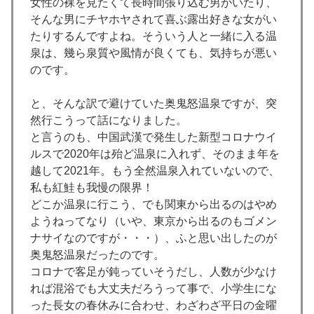
女性の裸を見たくて長時間張り込む男がいたり、
そんな男にチヤホヤされて喜ぶ露出好きな女がい
たりするんですよね。そういう人と一緒に入る温
泉は、幾ら泉質や風情が良くても、気持ちが悪い
のです。
と、そんな訳で避けていた奥鬼怒温泉ですが、突
然行こうって話になりました。
と言うのも、中国武漢で発生した新型コロナウイ
ルスで2020年は殆ど温泉に入れず、そのまま年を
越して2021年。もう全然温泉入れていないので、
私も紅鮭も我慢の限界！
どこか温泉に行こう、でも関東から出るのはやめ
ようねってなり（いや、東京から出るのもゴメン
ナサイなのですが・・・）、ふと思い出したのが
奥鬼怒温泉だったのです。
コロナで客足が鈍っていそうだし、人数が少なけ
れば混浴でも大丈夫だろうって事で、小学生にな
った長女の春休みに合わせ、わざわざ平日の金曜