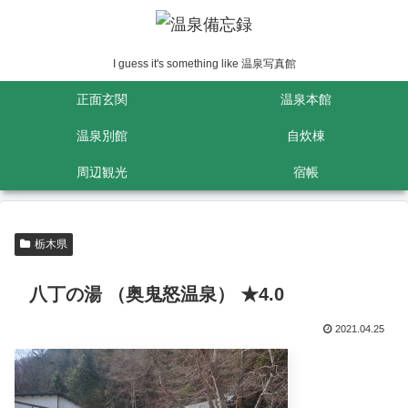
I guess it's something like 温泉写真館
正面玄関
温泉本館
温泉別館
自炊棟
周辺観光
宿帳
栃木県
八丁の湯 （奥鬼怒温泉） ★4.0
2021.04.25