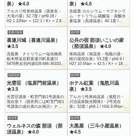
泉） ★4.0
泉） ★4.0
アルカリ性単純温泉（源泉名：
含硫黄-カルシウム・マグネシウ
大滝の湯）52.7度 / pH9.28 /
ム・ナトリウム-硫酸塩・炭酸水
H2.1.22Na+ = 122.1 / K+ = 2.8 /
素塩泉（高雄温泉）40.1度 /
Ca+ = 70.9 / Mg+ = 0.1...
ph6.1 / 800.01L / 動力 /
H15.12.12Na+ = 55.3 ...
喜連川温泉
栃木県
喜連川城（喜連川温泉）
公共の宿 那須いこいの家
★3.5
（那須温泉） ★4.0
含硫黄 ナトリウムー塩化物泉
単純温泉（旭温泉・地蔵の湯・
栃木県塩谷郡喜連川町喜連川
桜の湯混合泉）53.2度 / ph6.9 /
5978男女別内湯028-686-3633300
H27.10.5Na+ = 42.5 / K+ = 18.8
円8:00 - 21:00喜連川にある公共
/ Mg+ = 13.4 / Ca+ = 4...
温泉施設の一つです。名前の通
塩原温泉
栃木県
り、昔は...
光雲荘 （塩原門前温泉）
ホテル紅葉 （鬼怒川温
★3.5
泉） ★3.5
光雲荘源泉・町営門前1号源泉の
アルカリ性単純温泉（鬼怒川・
混合泉？（脱衣所には町営門前1
川治温泉観光開発1・2号混合
号源泉の成分表のみ掲示）ナト
泉）32度 / ph9.1 / H16.9.8Na+ =
リウム-塩化物・炭酸水素塩温泉
38.8 / K+ = 0.8 / Ca++ = 92.2 /
（光雲荘源泉） 73.2度 /
M...
栃木県
栃木県
ph6.8Na+ = 320....
ウェルネスの森 那須 （那
大黒屋 （三斗小屋温泉）
須温泉） ★4.0
★4.5