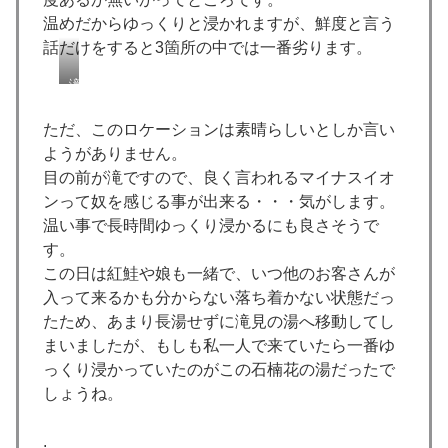
温めだからゆっくりと浸かれますが、鮮度と言う
話だけをすると3箇所の中では一番劣ります。
滝
見
の
ただ、このロケーションは素晴らしいとしか言い
湯
ようがありません。
か
目の前が滝ですので、良く言われるマイナスイオ
ら
見
ンって奴を感じる事が出来る・・・気がします。
下
温い事で長時間ゆっくり浸かるにも良さそうで
ろ
す。
す
この日は紅鮭や娘も一緒で、いつ他のお客さんが
雪
見
入って来るかも分からない落ち着かない状態だっ
の
たため、あまり長湯せずに滝見の湯へ移動してし
湯
まいましたが、もしも私一人で来ていたら一番ゆ
っくり浸かっていたのがこの石楠花の湯だったで
しょうね。
.